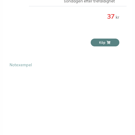
söndagen efter trefaldighet
37
kr
Köp
Notexempel