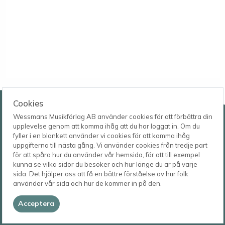
Wessmans Musikförlag AB
Cookies
Wessmans Musikförlag AB använder cookies för att förbättra din
Leverans- och besöksadress
upplevelse genom att komma ihåg att du har loggat in. Om du
Bingebygatan 11 B
fyller i en blankett använder vi cookies för att komma ihåg
621 41 VISBY
Telefon
uppgifterna till nästa gång. Vi använder cookies från tredje part
0498-22 61 32
Postadress
för att spåra hur du använder vår hemsida, för att till exempel
Box 1253
E-post
kunna se vilka sidor du besöker och hur länge du är på varje
621 23 VISBY
order@wessmans.com
sida. Det hjälper oss att få en bättre förståelse av hur folk
använder vår sida och hur de kommer in på den.
© 2026
Wessmans Musikförlag AB
Acceptera
2026.4.1.22754