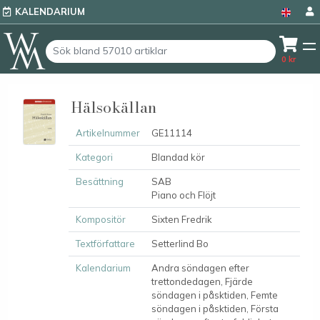
KALENDARIUM
0
kr
Hälsokällan
Artikelnummer
GE11114
Kategori
Blandad kör
Besättning
SAB
Piano och Flöjt
Kompositör
Sixten Fredrik
Textförfattare
Setterlind Bo
Kalendarium
Andra söndagen efter
trettondedagen, Fjärde
söndagen i påsktiden, Femte
söndagen i påsktiden, Första