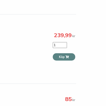
239,99
kr
Köp
85
kr