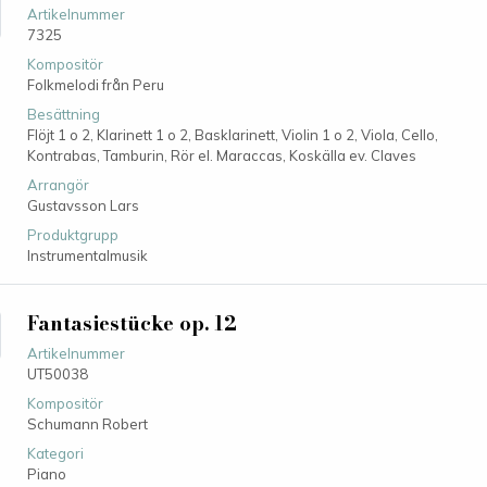
Artikelnummer
7325
Kompositör
Folkmelodi från Peru
Besättning
Flöjt 1 o 2,
Klarinett 1 o 2,
Basklarinett,
Violin 1 o 2,
Viola,
Cello,
Kontrabas,
Tamburin,
Rör el. Maraccas,
Koskälla ev. Claves
Arrangör
Gustavsson Lars
Produktgrupp
Instrumentalmusik
Fantasiestücke op. 12
Artikelnummer
UT50038
Kompositör
Schumann Robert
Kategori
Piano