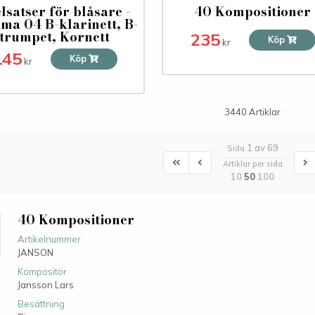
lsatser för blåsare -
40 Kompositioner
ma 04 B-klarinett, B-
trumpet, Kornett
235
Köp
kr
145
Köp
kr
3440 Artiklar
1 av 69
Sida
First
First
N
Artiklar per sida
10
50
100
40 Kompositioner
Artikelnummer
JANSON
Kompositör
Jansson Lars
Besättning