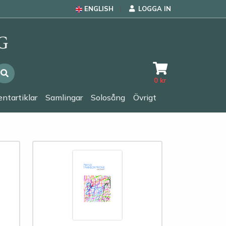
ENGLISH
LOGGA IN
0
kr
ntartiklar
Samlingar
Solosång
Övrigt