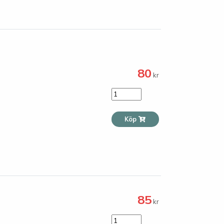
80
kr
Köp
85
kr