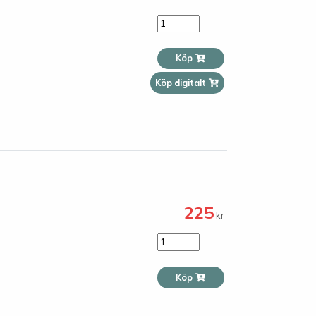
Köp
Köp digitalt
225
kr
Köp