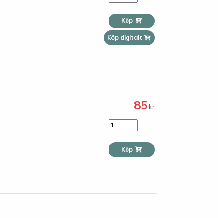
Köp
Köp digitalt
85
kr
Köp