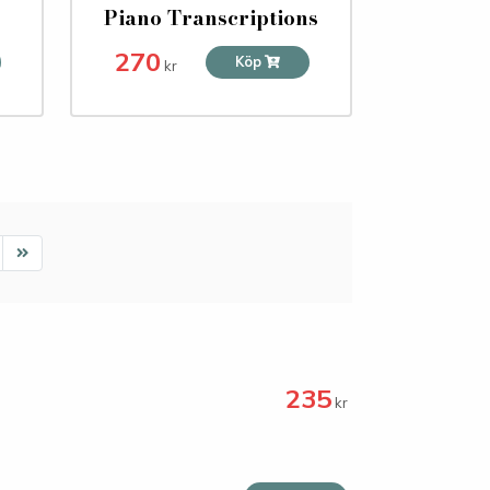
Piano Transcriptions
270
Köp
kr
ext
Last
235
kr