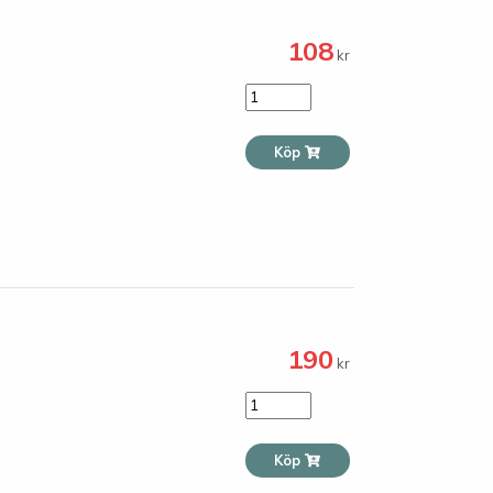
108
kr
Köp
190
kr
Köp