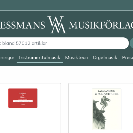
lningar
Instrumentalmusik
Musikteori
Orgelmusik
Prese