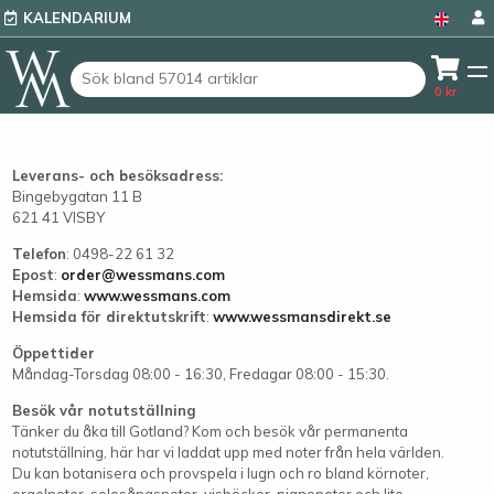
KALENDARIUM
0
kr
Leverans- och besöksadress:
Bingebygatan 11 B
621 41 VISBY
Telefon
: 0498-22 61 32
Epost
:
order@wessmans.com
Hemsida
:
www.wessmans.com
Hemsida för direktutskrift
:
www.wessmansdirekt.se
Öppettider
Måndag-Torsdag 08:00 - 16:30, Fredagar 08:00 - 15:30.
Besök vår notutställning
Tänker du åka till Gotland? Kom och besök vår permanenta
notutställning, här har vi laddat upp med noter från hela världen.
Du kan botanisera och provspela i lugn och ro bland körnoter,
orgelnoter, solosångsnoter, visböcker, pianonoter och lite