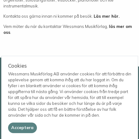
instrumentalmusik.
Kontakta oss gärna innan ni kommer på besök.
Läs mer här.
Vem möter du när du kontaktar Wessmans Musikförlag,
läs mer om
oss
.
Wessmans Musikförlag AB
Cookies
Wessmans Musikförlag AB använder cookies för att förbättra din
Leverans- och besöksadress
upplevelse genom att komma ihåg att du har loggat in. Om du
Bingebygatan 11 B
fyller i en blankett använder vi cookies för att komma ihåg
621 41 VISBY
Telefon
uppgifterna till nästa gång. Vi använder cookies från tredje part
0498-22 61 32
Postadress
för att spåra hur du använder vår hemsida, för att till exempel
Box 1253
E-post
kunna se vilka sidor du besöker och hur länge du är på varje
621 23 VISBY
order@wessmans.com
sida. Det hjälper oss att få en bättre förståelse av hur folk
använder vår sida och hur de kommer in på den.
© 2026
Wessmans Musikförlag AB
Acceptera
2026.4.1.22754