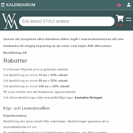
KALENDARIUM
0
kr
Genom att acceptera våra Allmänna villkor ingår i överenskommelsen att inte
medverka till olaglig kopiering av de noter som köpts från Wessmans
Musikförlag AB.
Rabatter
Vi tillämpar följande princip gällande rabatter:
Vid beställning av minst
10 ex = 10% rabatt
Vid beställning av minst
50 ex = 15% rabatt
Vid beställning av minst
100 ex = 20% rabatt
På vissa artiklar kan det förekomma specialrabatter.
Vid större beställningar eller anbudsförfrågningar,
kontakta förlaget
.
Köp- och Leveransvillkor
Köpinformation
Beställning kan göras direkt från webshopen. Beställningen genererar ett e-
postmeddelande till oss.
En orderbekräftelse skickas till beställarens mailadress,
om sådan angetts.