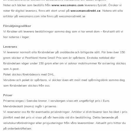
Noter och böcker som beställs från
www.wessmans.com
levereras fysiskt. Önskar vi
noter för digital leverans, finns ett stort urval på
wessmansdirekt.se
. Notera att alla
artiklar på wessmans.com
inte
finns på wessmansdirekt.se
Försäljningsvillkor
Vi försöker att leverera beställningar samma dag som vi tar emot dom – förutsatt att vi
har noterna i lager.
Leverans
Vi levererar normalt alla försändelser på snabbaste och billigaste sätt. För brev över 150
gram skickar vi PostNord Home Small Prio som är spårbara. Enstaka notblad där
försändelsen väger under 150 gram eller om vi saknar mobilnummer för avisering skickas
som A-post.
Paket skickas företrädesvis med DHL.
Varubrev och paket är spårbara, vi skickar även ett mail med spårningslänk samma dag
som försändelsen skickas från oss.
Priser
Priserna anges i Svenska kronor. I varukorgen visas ett ungefärligt pris i Euro.
Mervärdeskatt (moms) ingår i priserna.
Vi reserverar oss för för eventuella prisändringar. Artiklar vi distribuerar kan ha ökat i pris
jämfört med det pris vi visar på vår hemsida vid din beställning. Detta beroende på
valutakursförändringar eller prisjusteringar från våra leverantörer. Aktuellt pris hittar du
på orderbekräftelsen.