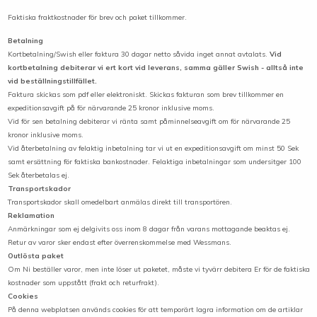
Faktiska fraktkostnader för brev och paket tillkommer.
Betalning
Kortbetalning/Swish eller faktura 30 dagar netto såvida inget annat avtalats.
Vid
kortbetalning debiterar vi ert kort vid leverans, samma gäller Swish - alltså inte
vid beställningstillfället.
Faktura skickas som pdf eller elektroniskt. Skickas fakturan som brev tillkommer en
expeditionsavgift på för närvarande 25 kronor inklusive moms.
Vid för sen betalning debiterar vi ränta samt påminnelseavgift om för närvarande 25
kronor inklusive moms.
Vid återbetalning av felaktig inbetalning tar vi ut en expeditionsavgift om minst 50 Sek
samt ersättning för faktiska bankostnader. Felaktiga inbetalningar som undersitger 100
Sek återbetalas ej.
Transportskador
Transportskador skall omedelbart anmälas direkt till transportören.
Reklamation
Anmärkningar som ej delgivits oss inom 8 dagar från varans mottagande beaktas ej.
Retur av varor sker endast efter överrenskommelse med Wessmans.
Outlösta paket
Om Ni beställer varor, men inte löser ut paketet, måste vi tyvärr debitera Er för de faktiska
kostnader som uppstått (frakt och returfrakt).
Cookies
På denna webplatsen används cookies för att temporärt lagra information om de artiklar