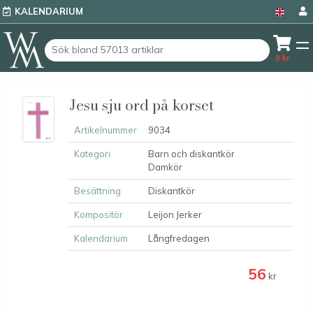
KALENDARIUM
0
kr
Jesu sju ord på korset
Artikelnummer
9034
Kategori
Barn och diskantkör
Damkör
Besättning
Diskantkör
Kompositör
Leijon Jerker
Kalendarium
Långfredagen
56
kr