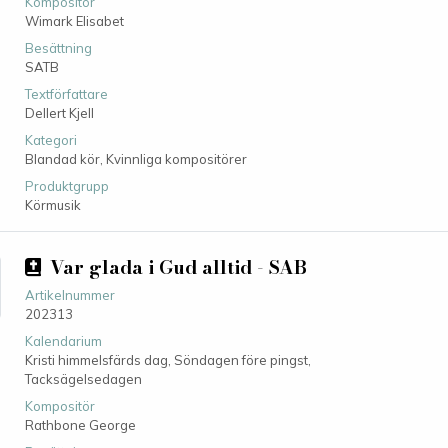
Kompositör
Wimark Elisabet
Besättning
SATB
Textförfattare
Dellert Kjell
Kategori
Blandad kör,
Kvinnliga kompositörer
Produktgrupp
Körmusik
Var glada i Gud alltid - SAB
Artikelnummer
202313
Kalendarium
Kristi himmelsfärds dag, Söndagen före pingst,
Tacksägelsedagen
Kompositör
Rathbone George