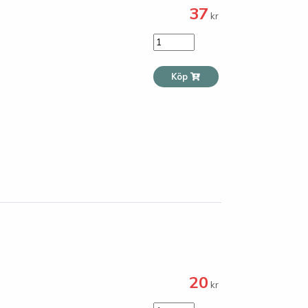
37
kr
Köp
20
kr