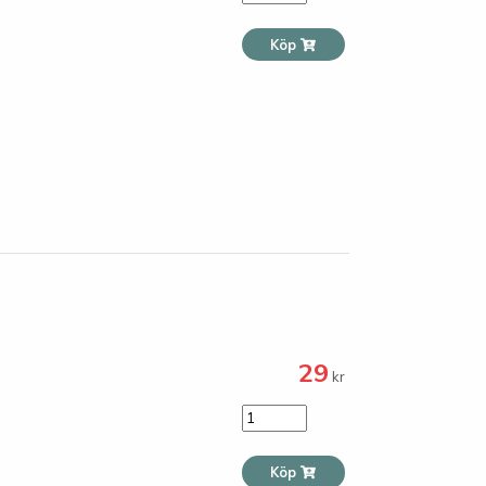
Köp
29
kr
Köp