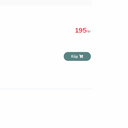
195
kr
Köp