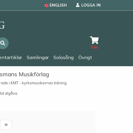
ENGLISH
LOGGA IN
0
kr
ntartiklar
Samlingar
Solosång
Övrigt
ssmans Musikförlag
erade i KMT - kyrkomusikernas tidning.
ld utgåva.
ext
Last