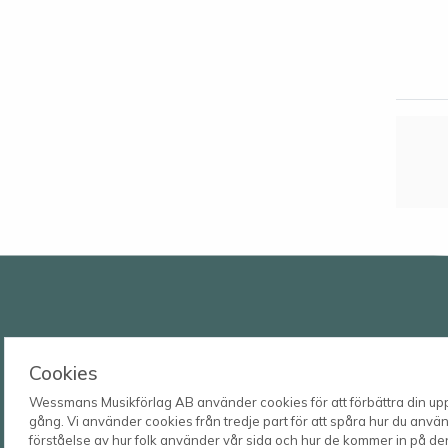
Wessmans Musikförlag AB
Cookies
Leverans- och besöksadress
Wessmans Musikförlag AB använder cookies för att förbättra din upple
Bingebygatan 11 B
gång. Vi använder cookies från tredje part för att spåra hur du använd
621 41 VISBY
förståelse av hur folk använder vår sida och hur de kommer in på de