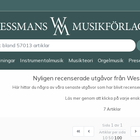
lningar
Instrumentalmusik
Musikteori
Orgelmusik
Prese
Nyligen recenserade utgåvor från We
Här hittar du några av våra senaste utgåvor som har blivit recens
Läs mer genom att klicka på varje enski
7 Artiklar
1 av 1
Sida
First
First
N
Artiklar per sida
10
50
100