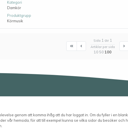
Kategori
Damkör
Produktgrupp
Körmusik
1 av 1
Sida
First
First
N
Artiklar per sida
10
50
100
velse genom att komma ihåg att du har loggat in. Om du fyller i en blanke
er vår hemsida, för att till exempel kunna se vilka sidor du besöker och hu
Telefon
n.