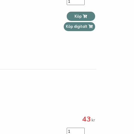
Köp
Köp digitalt
43
kr