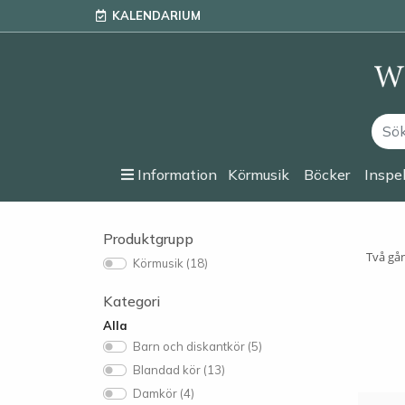
KALENDARIUM
Information
Körmusik
Böcker
Inspe
Produktgrupp
Två gån
Körmusik (18)
Kategori
Alla
Barn och diskantkör (5)
Blandad kör (13)
Damkör (4)