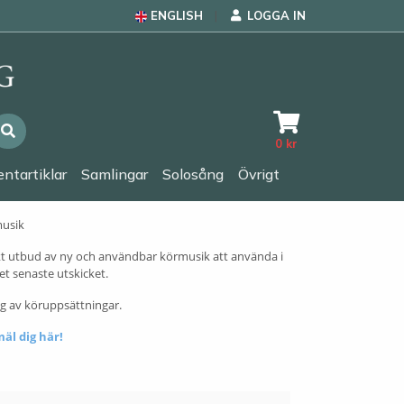
ENGLISH
LOGGA IN
0
kr
ntartiklar
Samlingar
Solosång
Övrigt
 rikt utbud av ny och användbar körmusik att använda i
et senaste utskicket.
ng av köruppsättningar.
mäl dig här!