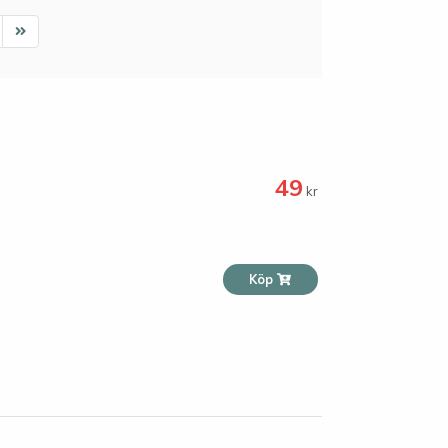
ext
Last
49
kr
Köp