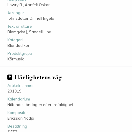
Lowry R.,
Ahnfelt Oskar
Arrangör
Johnsdotter Omnell Ingela
Textförfattare
Blomqvist J,
Sandell Lina
Kategori
Blandad kör
Produktgrupp
Körmusik
Härlighetens väg
Artikelnummer
201919
Kalendarium
Nittonde söndagen efter trefaldighet
Kompositör
Eriksson Nadja
Besättning
SATB