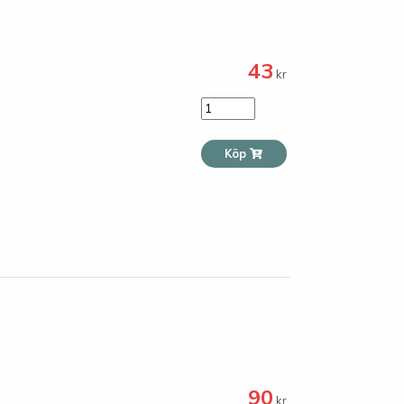
43
kr
Köp
90
kr