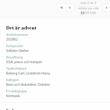
1 av 2
Sida
First
First
N
Artiklar per sida
10
50
100
Det är advent
Artikelnummer
201852
Kompositör
Säfsten Stefan
Besättning
SSA, piano och trumpet
Textförfattare
Boberg Carl,
Lindström Harry
Kategori
Barn och diskantkör,
Damkör
Produktgrupp
Körmusik