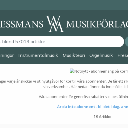
lningar
Instrumentalmusik
Musikteori
Orgelmusik
Prese
ger varje år skickar vi ut nyutgåvor för kör till våra abonnenter. De får ett
sin verksamhet. Här nedan finner du innehållet i d
Våra abonnenter får generösa rabatter vid beställni
Är du inte abonnent - bli det i dag, an
18 Artiklar