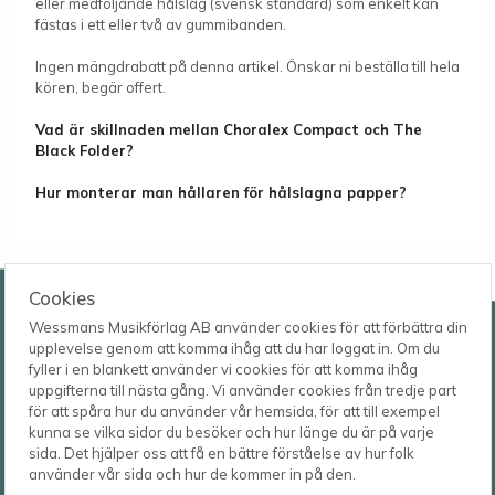
eller medföljande hålslag (svensk standard) som enkelt kan
fästas i ett eller två av gummibanden.
Ingen mängdrabatt på denna artikel. Önskar ni beställa till hela
kören, begär offert.
Vad är skillnaden mellan Choralex Compact och The
Black Folder?
Hur monterar man hållaren för hålslagna papper?
Wessmans Musikförlag AB
Cookies
Wessmans Musikförlag AB använder cookies för att förbättra din
Leverans- och besöksadress
upplevelse genom att komma ihåg att du har loggat in. Om du
Bingebygatan 11 B
fyller i en blankett använder vi cookies för att komma ihåg
621 41 VISBY
Telefon
uppgifterna till nästa gång. Vi använder cookies från tredje part
0498-22 61 32
Postadress
för att spåra hur du använder vår hemsida, för att till exempel
Box 1253
E-post
kunna se vilka sidor du besöker och hur länge du är på varje
621 23 VISBY
order@wessmans.com
sida. Det hjälper oss att få en bättre förståelse av hur folk
använder vår sida och hur de kommer in på den.
© 2026