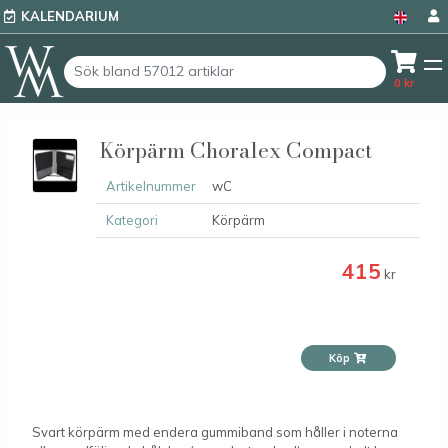
KALENDARIUM
0
kr
Körpärm Choralex Compact
Artikelnummer
wC
Kategori
Körpärm
415
kr
Köp
Svart körpärm med endera gummiband som håller i noterna