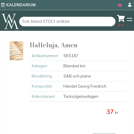
KALENDARIUM
0
kr
Halleluja, Amen
Artikelnummer
SKS187
Kategori
Blandad kör
Besättning
SAB och piano
Kompositör
Händel Georg Friedrich
Kalendarium
Tacksägelsedagen
37
kr