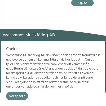
Köp
Wessmans Musikförlag AB
Leverans- och besöksadress
Bingebygatan 11 B
Cookies
621 41 VISBY
Telefon
Wessmans Musikförlag AB använder cookies för att förbättra din
0498-22 61 32
Postadress
upplevelse genom att komma ihåg att du har loggat in. Om du
Box 1253
E-post
fyller i en blankett använder vi cookies för att komma ihåg
621 23 VISBY
order@wessmans.com
uppgifterna till nästa gång. Vi använder cookies från tredje part
för att spåra hur du använder vår hemsida, för att till exempel
© 2026
kunna se vilka sidor du besöker och hur länge du är på varje
Wessmans Musikförlag AB
sida. Det hjälper oss att få en bättre förståelse av hur folk
2026.4.1.22754
använder vår sida och hur de kommer in på den.
Acceptera