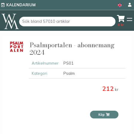
KALENDARIUM
0
kr
Psalmportalen - abonnemang
2024
Artikelnummer
PS01
Kategori
Psalm
212
kr
Köp