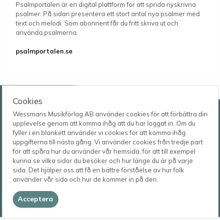
Psalmportalen är en digital plattform för att sprida nyskrivna
psalmer. På sidan presentera ett stort antal nya psalmer med
text och melodi. Som abonnent får du fritt skriva ut och
använda psalmerna.
psalmportalen.se
Wessmans Musikförlag AB
Cookies
Leverans- och besöksadress
Wessmans Musikförlag AB använder cookies för att förbättra din
Bingebygatan 11 B
upplevelse genom att komma ihåg att du har loggat in. Om du
621 41 VISBY
Telefon
fyller i en blankett använder vi cookies för att komma ihåg
0498-22 61 32
uppgifterna till nästa gång. Vi använder cookies från tredje part
Postadress
för att spåra hur du använder vår hemsida, för att till exempel
Box 1253
E-post
kunna se vilka sidor du besöker och hur länge du är på varje
621 23 VISBY
order@wessmans.com
sida. Det hjälper oss att få en bättre förståelse av hur folk
använder vår sida och hur de kommer in på den.
© 2026
Wessmans Musikförlag AB
Acceptera
2026.4.1.22754