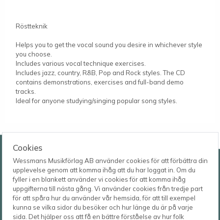
Röstteknik
Helps you to get the vocal sound you desire in whichever style
you choose.
Includes various vocal technique exercises.
Includes jazz, country, R&B, Pop and Rock styles. The CD
contains demonstrations, exercises and full-band demo
tracks.
Ideal for anyone studying/singing popular song styles.
Wessmans Musikförlag AB
Cookies
Wessmans Musikförlag AB använder cookies för att förbättra din
Leverans- och besöksadress
upplevelse genom att komma ihåg att du har loggat in. Om du
Bingebygatan 11 B
fyller i en blankett använder vi cookies för att komma ihåg
621 41 VISBY
Telefon
uppgifterna till nästa gång. Vi använder cookies från tredje part
0498-22 61 32
Postadress
för att spåra hur du använder vår hemsida, för att till exempel
Box 1253
E-post
kunna se vilka sidor du besöker och hur länge du är på varje
621 23 VISBY
order@wessmans.com
sida. Det hjälper oss att få en bättre förståelse av hur folk