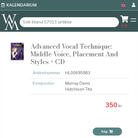
KALENDARIUM
0
kr
Advanced Vocal Technique:
Middle Voice, Placement And
Styles + CD
Artikelnummer
HL00695883
Kompositör
Murray Dena
Hutchison Tita
350
kr
Köp