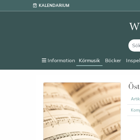
KALENDARIUM
Information
Körmusik
Böcker
Inspe
Öst
Arti
Komp