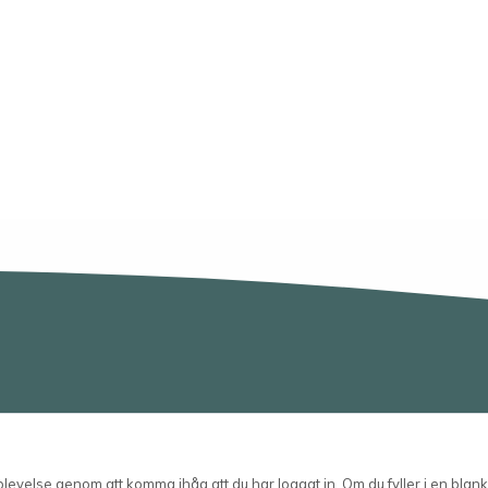
Telefon
velse genom att komma ihåg att du har loggat in. Om du fyller i en blanke