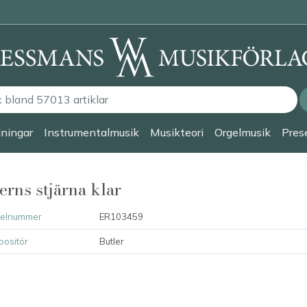
lningar
Instrumentalmusik
Musikteori
Orgelmusik
Prese
erns stjärna klar
kelnummer
ER103459
ositör
Butler