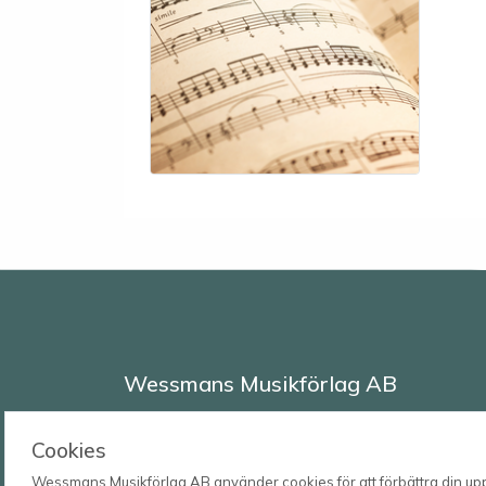
Wessmans Musikförlag AB
Leverans- och besöksadress
Bingebygatan 11 B
Cookies
621 41 VISBY
Wessmans Musikförlag AB använder cookies för att förbättra din upple