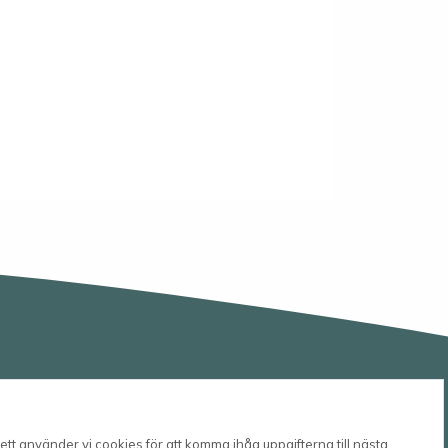
tt använder vi cookies för att komma ihåg uppgifterna till nästa