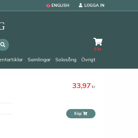
ENGLISH
LOGGA IN
0
kr
ntartiklar
Samlingar
Solosång
Övrigt
33,97
kr
Köp