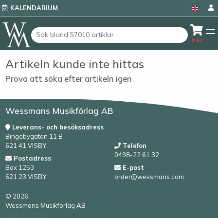
KALENDARIUM
0
kr
Artikeln kunde inte hittas
Prova att söka efter artikeln igen
Wessmans Musikförlag AB
Leverans- och besöksadress
Bingebygatan 11 B
621 41 VISBY
Telefon
0498-22 61 32
Postadress
Box 1253
E-post
621 23 VISBY
order@wessmans.com
© 2026
Wessmans Musikförlag AB
2026.4.1.22754