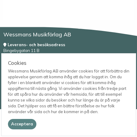
Wessmans Musikförlag AB
Leverans- och besöksadress
Bingebygatan 11 B
621 41 VISBY
Telefon
Cookies
0498-22 61 32
Postadress
Box 1253
E-post
Wessmans Musikförlag AB använder cookies för att förbättra din
621 23 VISBY
order@wessmans.com
upplevelse genom att komma ihåg att du har loggat in. Om du
fyller i en blankett använder vi cookies för att komma ihåg
© 2026
uppgifterna till nästa gång. Vi använder cookies från tredje part
Wessmans Musikförlag AB
för att spåra hur du använder vår hemsida, för att till exempel
kunna se vilka sidor du besöker och hur länge du är på varje
2026.4.1.22754
sida. Det hjälper oss att få en bättre förståelse av hur folk
använder vår sida och hur de kommer in på den.
Acceptera