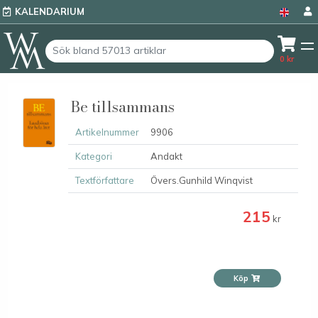
KALENDARIUM
0
kr
Be tillsammans
Artikelnummer
9906
Kategori
Andakt
Textförfattare
Övers.Gunhild Winqvist
215
kr
Köp