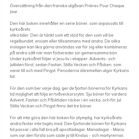
Översättning från den franska utgåvan Prières Pour Chaque
Jour.
Den här boken innehåller en serie böner, som avpassats till
kyrkoårets
olika tider. Den är tänkt som ett stöd för den som vill be
regelbundet, ensam eller tillsammans med andra. De olika
inslagen kan lika gärna användas var för sig eller kombineras
på andra sätt när man förbereder sin gemensamma bön.
Under kyrkoåret följer vi Jesu liv i etapper: Advents- och
Jultiden först, sedan Fastan, Stilla Veckan och Påsken, som
varar till och med Pingst. Perioderna däremellan utgör Kyrkans
tid.
För den som ber varje dag, ger de fjorton bönerna för Kyrkans
tid möjlighet att följa en tvåveckorsrytm. Sju böner för vardera
Advent, Fastan och Påsktiden räcker i en vecka, och för Jul,
Stilla Veckan och Pingst finns det tre böner.
För att inte göra den här boken för otymplig, har kyrkoårets
andra fester inte tagits med. Den fjortonde bönen för Kyrkans
tid passar i alla fall bra på apostladagar, Mariadagar - Maria,
som var den första som sade ja till Kristus - och martyrernas