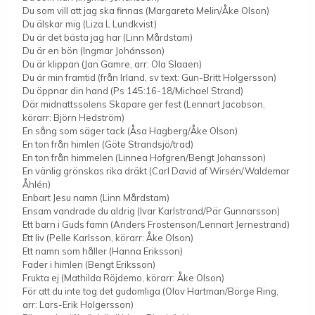
Du som vill att jag ska finnas (Margareta Melin/Åke Olson)
Du älskar mig (Liza L Lundkvist)
Du är det bästa jag har (Linn Mårdstam)
Du är en bön (Ingmar Johánsson)
Du är klippan (Jan Gamre, arr: Ola Slaaen)
Du är min framtid (från Irland, sv text: Gun-Britt Holgersson)
Du öppnar din hand (Ps 145:16-18/Michael Strand)
Där midnattssolens Skapare ger fest (Lennart Jacobson,
körarr: Björn Hedström)
En sång som säger tack (Åsa Hagberg/Åke Olson)
En ton från himlen (Göte Strandsjö/trad)
En ton från himmelen (Linnea Hofgren/Bengt Johansson)
En vänlig grönskas rika dräkt (Carl David af Wirsén/Waldemar
Åhlén)
Enbart Jesu namn (Linn Mårdstam)
Ensam vandrade du aldrig (Ivar Karlstrand/Pär Gunnarsson)
Ett barn i Guds famn (Anders Frostenson/Lennart Jernestrand)
Ett liv (Pelle Karlsson, körarr: Åke Olson)
Ett namn som håller (Hanna Eriksson)
Fader i himlen (Bengt Eriksson)
Frukta ej (Mathilda Röjdemo, körarr: Åke Olson)
För att du inte tog det gudomliga (Olov Hartman/Börge Ring,
arr: Lars-Erik Holgersson)