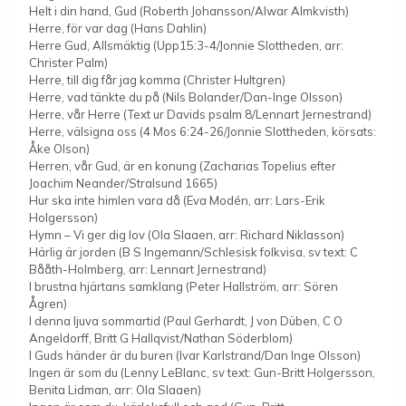
Helt i din hand, Gud (Roberth Johansson/Alwar Almkvisth)
Herre, för var dag (Hans Dahlin)
Herre Gud, Allsmäktig (Upp15:3-4/Jonnie Slottheden, arr:
Christer Palm)
Herre, till dig får jag komma (Christer Hultgren)
Herre, vad tänkte du på (Nils Bolander/Dan-Inge Olsson)
Herre, vår Herre (Text ur Davids psalm 8/Lennart Jernestrand)
Herre, välsigna oss (4 Mos 6:24-26/Jonnie Slottheden, körsats:
Åke Olson)
Herren, vår Gud, är en konung (Zacharias Topelius efter
Joachim Neander/Stralsund 1665)
Hur ska inte himlen vara då (Eva Modén, arr: Lars-Erik
Holgersson)
Hymn – Vi ger dig lov (Ola Slaaen, arr: Richard Niklasson)
Härlig är jorden (B S Ingemann/Schlesisk folkvisa, sv text: C
Bååth-Holmberg, arr: Lennart Jernestrand)
I brustna hjärtans samklang (Peter Hallström, arr: Sören
Ågren)
I denna ljuva sommartid (Paul Gerhardt, J von Düben, C O
Angeldorff, Britt G Hallqvist/Nathan Söderblom)
I Guds händer är du buren (Ivar Karlstrand/Dan Inge Olsson)
Ingen är som du (Lenny LeBlanc, sv text: Gun-Britt Holgersson,
Benita Lidman, arr: Ola Slaaen)