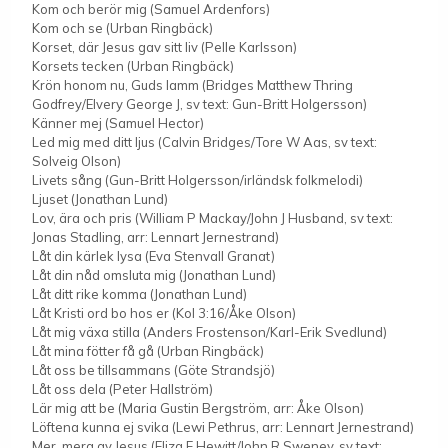
Kom och berör mig (Samuel Ardenfors)
Kom och se (Urban Ringbäck)
Korset, där Jesus gav sitt liv (Pelle Karlsson)
Korsets tecken (Urban Ringbäck)
Krön honom nu, Guds lamm (Bridges Matthew Thring
Godfrey/Elvery George J, sv text: Gun-Britt Holgersson)
Känner mej (Samuel Hector)
Led mig med ditt ljus (Calvin Bridges/Tore W Aas, sv text:
Solveig Olson)
Livets sång (Gun-Britt Holgersson/irländsk folkmelodi)
Ljuset (Jonathan Lund)
Lov, ära och pris (William P Mackay/John J Husband, sv text:
Jonas Stadling, arr: Lennart Jernestrand)
Låt din kärlek lysa (Eva Stenvall Granat)
Låt din nåd omsluta mig (Jonathan Lund)
Låt ditt rike komma (Jonathan Lund)
Låt Kristi ord bo hos er (Kol 3:16/Åke Olson)
Låt mig växa stilla (Anders Frostenson/Karl-Erik Svedlund)
Låt mina fötter få gå (Urban Ringbäck)
Låt oss be tillsammans (Göte Strandsjö)
Låt oss dela (Peter Hallström)
Lär mig att be (Maria Gustin Bergström, arr: Åke Olson)
Löftena kunna ej svika (Lewi Pethrus, arr: Lennart Jernestrand)
Mer, mera av Jesus (Eliza E Hewitt/John R Sweney, sv text: