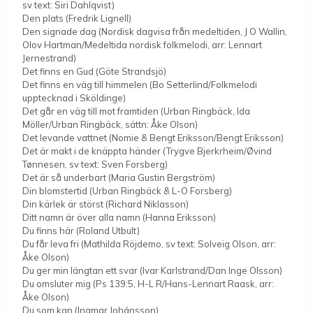
sv text: Siri Dahlqvist)
Den plats (Fredrik Lignell)
Den signade dag (Nordisk dagvisa från medeltiden, J O Wallin,
Olov Hartman/Medeltida nordisk folkmelodi, arr: Lennart
Jernestrand)
Det finns en Gud (Göte Strandsjö)
Det finns en väg till himmelen (Bo Setterlind/Folkmelodi
upptecknad i Sköldinge)
Det går en väg till mot framtiden (Urban Ringbäck, Ida
Möller/Urban Ringbäck, sättn: Åke Olson)
Det levande vattnet (Nomie & Bengt Eriksson/Bengt Eriksson)
Det är makt i de knäppta händer (Trygve Bjerkrheim/Øvind
Tønnesen, sv text: Sven Forsberg)
Det är så underbart (Maria Gustin Bergström)
Din blomstertid (Urban Ringbäck & L-O Forsberg)
Din kärlek är störst (Richard Niklasson)
Ditt namn är över alla namn (Hanna Eriksson)
Du finns här (Roland Utbult)
Du får leva fri (Mathilda Röjdemo, sv text: Solveig Olson, arr:
Åke Olson)
Du ger min längtan ett svar (Ivar Karlstrand/Dan Inge Olsson)
Du omsluter mig (Ps 139:5, H-L R/Hans-Lennart Raask, arr:
Åke Olson)
Du som kan (Ingmar Johánsson)