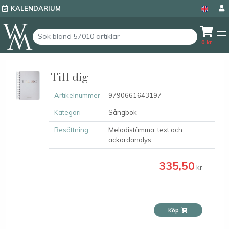
KALENDARIUM
0
kr
Till dig
Artikelnummer
9790661643197
Kategori
Sångbok
Besättning
Melodistämma, text och
ackordanalys
335,50
kr
Köp