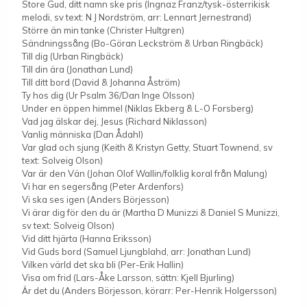
Store Gud, ditt namn ske pris (Ingnaz Franz/tysk-österrikisk
melodi, sv text: N J Nordström, arr: Lennart Jernestrand)
Större än min tanke (Christer Hultgren)
Sändningssång (Bo-Göran Leckström & Urban Ringbäck)
Till dig (Urban Ringbäck)
Till din ära (Jonathan Lund)
Till ditt bord (David & Johanna Åström)
Ty hos dig (Ur Psalm 36/Dan Inge Olsson)
Under en öppen himmel (Niklas Ekberg & L-O Forsberg)
Vad jag älskar dej, Jesus (Richard Niklasson)
Vanlig människa (Dan Ådahl)
Var glad och sjung (Keith & Kristyn Getty, Stuart Townend, sv
text: Solveig Olson)
Var är den Vän (Johan Olof Wallin/folklig koral från Malung)
Vi har en segersång (Peter Ardenfors)
Vi ska ses igen (Anders Börjesson)
Vi ärar dig för den du är (Martha D Munizzi & Daniel S Munizzi,
sv text: Solveig Olson)
Vid ditt hjärta (Hanna Eriksson)
Vid Guds bord (Samuel Ljungblahd, arr: Jonathan Lund)
Vilken värld det ska bli (Per-Erik Hallin)
Visa om frid (Lars-Åke Larsson, sättn: Kjell Bjurling)
Är det du (Anders Börjesson, körarr: Per-Henrik Holgersson)