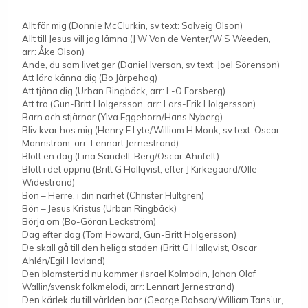
Allt för mig (Donnie McClurkin, sv text: Solveig Olson)
Allt till Jesus vill jag lämna (J W Van de Venter/W S Weeden,
arr: Åke Olson)
Ande, du som livet ger (Daniel Iverson, sv text: Joel Sörenson)
Att lära känna dig (Bo Järpehag)
Att tjäna dig (Urban Ringbäck, arr: L-O Forsberg)
Att tro (Gun-Britt Holgersson, arr: Lars-Erik Holgersson)
Barn och stjärnor (Ylva Eggehorn/Hans Nyberg)
Bliv kvar hos mig (Henry F Lyte/William H Monk, sv text: Oscar
Mannström, arr: Lennart Jernestrand)
Blott en dag (Lina Sandell-Berg/Oscar Ahnfelt)
Blott i det öppna (Britt G Hallqvist, efter J Kirkegaard/Olle
Widestrand)
Bön – Herre, i din närhet (Christer Hultgren)
Bön – Jesus Kristus (Urban Ringbäck)
Börja om (Bo-Göran Leckström)
Dag efter dag (Tom Howard, Gun-Britt Holgersson)
De skall gå till den heliga staden (Britt G Hallqvist, Oscar
Ahlén/Egil Hovland)
Den blomstertid nu kommer (Israel Kolmodin, Johan Olof
Wallin/svensk folkmelodi, arr: Lennart Jernestrand)
Den kärlek du till världen bar (George Robson/William Tans’ur,