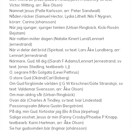
Victor Witting, arr: Åke Olson)
Namnet Jesus (Pelle Karlsson, arr: Peter Sandwall)
Nåden räcker (Samuel Hector, Lydia Lithell, Nils F Nygren,
körarr: Carina Johansson)
När jag sjunger, sjunger himlen (Urban Ringbäck, Kicki Rosén
Bejstam)
När natten möter dagen (Natalie Kinert Lund/Lennart
Jernestrand)
När vi delar det bröd (Spiritual, sv text: Lars Åke Lundberg, arr:
Lennart Jernestrand)
Närmare, Gud, till dig ((Sarah F Adams/Lennart Jernestrand, sv
text: Jonas Stadling, textbearb: LJ)
O, segrare från Golgata (Lewi Pethrus)
O store Gud (Okänd/Carl Boberg)
Om Gud förglömde världen (J G W Kirschner/Göte Strandsjö, sv
text: Valdemar Svensson, arr: Åke Olson)
Om man aldrig sår (Urban Ringbäck)
Ovan där (Charles A Tindley, sv text: Ivar Lindestad)
Passionspsalm (Maria Gustin Bergström)
På dig, min Gud, förtöstar jag (Bo & Elsa Järpehag)
Saliga visshet, Jesus är min (Fanny Crosby/Phoebe P Knapp,
textbearb: Karin Hartman, arr: Åke Olson)
Se hur gudsvinden bär (Ingmar Johánsson)