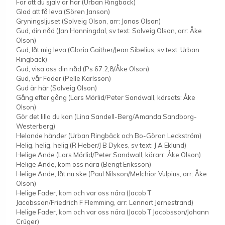
För att du själv är här (Urban Ringbäck)
Glad att få leva (Sören Janson)
Gryningsljuset (Solveig Olson, arr: Jonas Olson)
Gud, din nåd (Jan Honningdal, sv text: Solveig Olson, arr: Åke
Olson)
Gud, låt mig leva (Gloria Gaither/Jean Sibelius, sv text: Urban
Ringbäck)
Gud, visa oss din nåd (Ps 67:2,8/Åke Olson)
Gud, vår Fader (Pelle Karlsson)
Gud är här (Solveig Olson)
Gång efter gång (Lars Mörlid/Peter Sandwall, körsats: Åke
Olson)
Gör det lilla du kan (Lina Sandell-Berg/Amanda Sandborg-
Westerberg)
Helande händer (Urban Ringbäck och Bo-Göran Leckström)
Helig, helig, helig (R Heber/J B Dykes, sv text: J A Eklund)
Helige Ande (Lars Mörlid/Peter Sandwall, körarr: Åke Olson)
Helige Ande, kom oss nära (Bengt Eriksson)
Helige Ande, låt nu ske (Paul Nilsson/Melchior Vulpius, arr: Åke
Olson)
Helige Fader, kom och var oss nära (Jacob T
Jacobsson/Friedrich F Flemming, arr: Lennart Jernestrand)
Helige Fader, kom och var oss nära (Jacob T Jacobsson/Johann
Crüger)