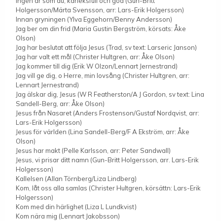
Ingen är som du, kärleksfull och god (Gun-Britt
Holgersson/Märta Svensson, arr: Lars-Erik Holgersson)
Innan gryningen (Ylva Eggehorn/Benny Andersson)
Jag ber om din frid (Maria Gustin Bergström, körsats: Åke
Olson)
Jag har beslutat att följa Jesus (Trad, sv text: Larseric Janson)
Jag har valt ett mål (Christer Hultgren, arr: Åke Olson)
Jag kommer till dig (Erik W Olzon/Lennart Jernestrand)
Jag vill ge dig, o Herre, min lovsång (Christer Hultgren, arr:
Lennart Jernestrand)
Jag älskar dig, Jesus (W R Featherston/A J Gordon, sv text: Lina
Sandell-Berg, arr: Åke Olson)
Jesus från Nasaret (Anders Frostenson/Gustaf Nordqvist, arr:
Lars-Erik Holgersson)
Jesus för världen (Lina Sandell-Berg/F A Ekström, arr: Åke
Olson)
Jesus har makt (Pelle Karlsson, arr: Peter Sandwall)
Jesus, vi prisar ditt namn (Gun-Britt Holgersson, arr. Lars-Erik
Holgersson)
Kallelsen (Allan Törnberg/Liza Lindberg)
Kom, låt oss alla samlas (Christer Hultgren, körsättn: Lars-Erik
Holgersson)
Kom med din härlighet (Liza L Lundkvist)
Kom nära mig (Lennart Jakobsson)