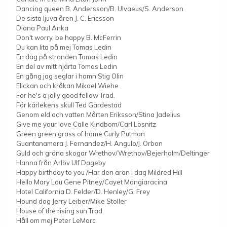
Dancing queen B. Andersson/B. Ulvaeus/S. Anderson
De sista ljuva åren J. C. Ericsson
Diana Paul Anka
Don't worry, be happy B. McFerrin
Du kan lita på mej Tomas Ledin
En dag på stranden Tomas Ledin
En del av mitt hjärta Tomas Ledin
En gång jag seglar i hamn Stig Olin
Flickan och kråkan Mikael Wiehe
For he's a jolly good fellow Trad.
För kärlekens skull Ted Gärdestad
Genom eld och vatten Mårten Eriksson/Stina Jadelius
Give me your love Calle Kindbom/Carl Lösnitz
Green green grass of home Curly Putman
Guantanamera J. Fernandez/H. Angulo/J. Orbon
Guld och gröna skogar Wrethov/Wrethov/Bejerholm/Deltinger
Hanna från Arlöv Ulf Dageby
Happy birthday to you /Har den äran i dag Mildred Hill
Hello Mary Lou Gene Pitney/Cayet Mangiaracina
Hotel California D. Felder/D. Henley/G. Frey
Hound dog Jerry Leiber/Mike Stoller
House of the rising sun Trad.
Håll om mej Peter LeMarc