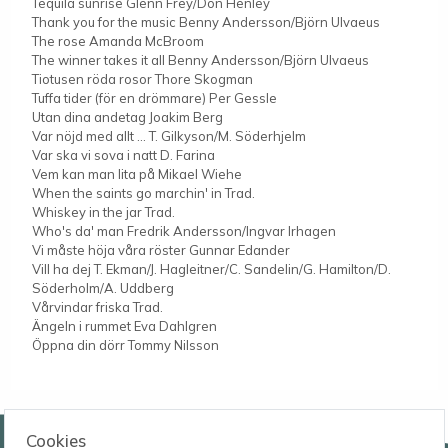
Tequila sunrise Glenn Frey/Don Henley
Thank you for the music Benny Andersson/Björn Ulvaeus
The rose Amanda McBroom
The winner takes it all Benny Andersson/Björn Ulvaeus
Tiotusen röda rosor Thore Skogman
Tuffa tider (för en drömmare) Per Gessle
Utan dina andetag Joakim Berg
Var nöjd med allt … T. Gilkyson/M. Söderhjelm
Var ska vi sova i natt D. Farina
Vem kan man lita på Mikael Wiehe
When the saints go marchin' in Trad.
Whiskey in the jar Trad.
Who's da' man Fredrik Andersson/Ingvar Irhagen
Vi måste höja våra röster Gunnar Edander
Vill ha dej T. Ekman/J. Hagleitner/C. Sandelin/G. Hamilton/D.
Söderholm/A. Uddberg
Vårvindar friska Trad.
Ängeln i rummet Eva Dahlgren
Öppna din dörr Tommy Nilsson
Wessmans Musikförlag AB
Cookies