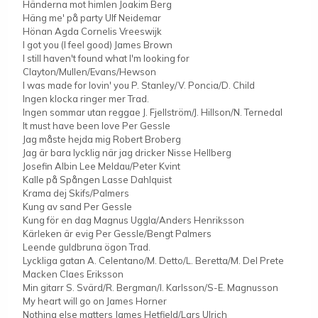
Händerna mot himlen Joakim Berg
Häng me' på party Ulf Neidemar
Hönan Agda Cornelis Vreeswijk
I got you (I feel good) James Brown
I still haven't found what I'm looking for
Clayton/Mullen/Evans/Hewson
I was made for lovin' you P. Stanley/V. Poncia/D. Child
Ingen klocka ringer mer Trad.
Ingen sommar utan reggae J. Fjellström/J. Hillson/N. Ternedal
It must have been love Per Gessle
Jag måste hejda mig Robert Broberg
Jag är bara lycklig när jag dricker Nisse Hellberg
Josefin Albin Lee Meldau/Peter Kvint
Kalle på Spången Lasse Dahlquist
Krama dej Skifs/Palmers
Kung av sand Per Gessle
Kung för en dag Magnus Uggla/Anders Henriksson
Kärleken är evig Per Gessle/Bengt Palmers
Leende guldbruna ögon Trad.
Lyckliga gatan A. Celentano/M. Detto/L. Beretta/M. Del Prete
Macken Claes Eriksson
Min gitarr S. Svärd/R. Bergman/I. Karlsson/S-E. Magnusson
My heart will go on James Horner
Nothing else matters James Hetfield/Lars Ulrich