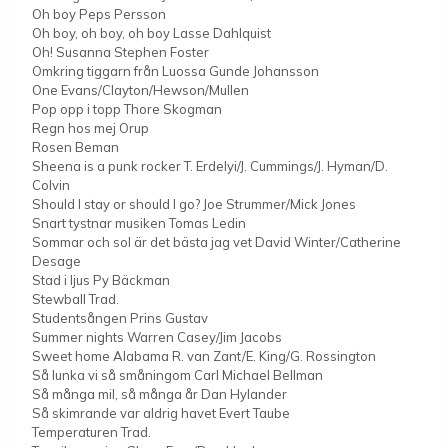
Oh boy Peps Persson
Oh boy, oh boy, oh boy Lasse Dahlquist
Oh! Susanna Stephen Foster
Omkring tiggarn från Luossa Gunde Johansson
One Evans/Clayton/Hewson/Mullen
Pop opp i topp Thore Skogman
Regn hos mej Orup
Rosen Beman
Sheena is a punk rocker T. Erdelyi/J. Cummings/J. Hyman/D.
Colvin
Should I stay or should I go? Joe Strummer/Mick Jones
Snart tystnar musiken Tomas Ledin
Sommar och sol är det bästa jag vet David Winter/Catherine
Desage
Stad i ljus Py Bäckman
Stewball Trad.
Studentsången Prins Gustav
Summer nights Warren Casey/Jim Jacobs
Sweet home Alabama R. van Zant/E. King/G. Rossington
Så lunka vi så småningom Carl Michael Bellman
Så många mil, så många år Dan Hylander
Så skimrande var aldrig havet Evert Taube
Temperaturen Trad.