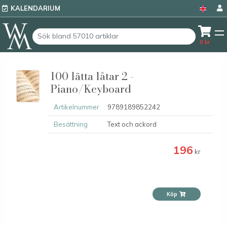
KALENDARIUM
0
kr
100 lätta låtar 2 -
Piano/Keyboard
Artikelnummer
9789189852242
Besättning
Text och ackord
196
kr
Köp