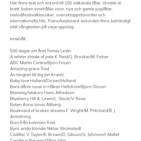
Här finns text och ackord till 100 välkända låtar. Urvalet är
brett; boken innehåller visor, nya och gamla poplåtar,
melodifestivalklassiker, svensktoppsfavoriter och
internationella hits. Piano/keyboard-ackorden finns behändigt
intill sångtexten på varje uppslag.
Innehåll:
500 dagar om året Tomas Ledin
A whiter shade of pale K. Reid/G. Brooker/M. Fisher
ABC Martin Contra/Björn Frisén
Amazing grace Trad.
Av längtan till dig Jan Krantz
Baby love Holland/Dozier/Holland
Bara dårar rusar in Håkan Hellström/Björn Olsson
Blommig falukorv Hans Alfredson
Blueberry Hill A. Lewis/L. Stock/V. Rose
Boten Anna Jonas Altberg
Boulevard of broken dreams F. Wright/M. Pritchard/B. J.
Armstrong
Brev från kolonien Trad.
Byns enda blondin Niklas Strömstedt
Cadillac V. Taylor/K. Brown/D. Gibson/G. Johnson/I. Mallet
Candle in the wind Elton John