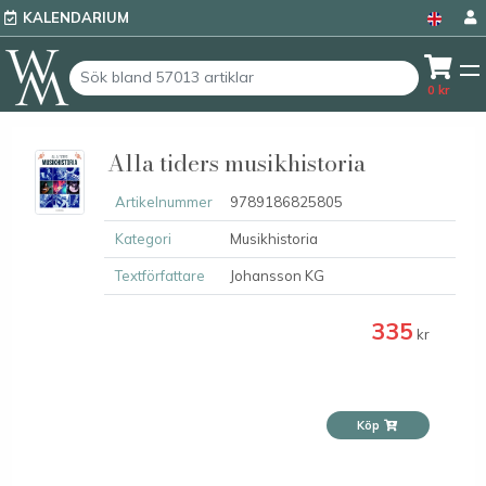
KALENDARIUM
0
kr
Alla tiders musikhistoria
Artikelnummer
9789186825805
Kategori
Musikhistoria
Textförfattare
Johansson KG
335
kr
Köp