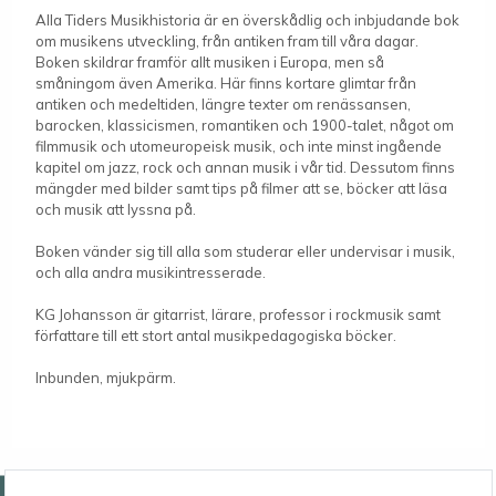
Alla Tiders Musikhistoria är en överskådlig och inbjudande bok
om musikens utveckling, från antiken fram till våra dagar.
Boken skildrar framför allt musiken i Europa, men så
småningom även Amerika. Här finns kortare glimtar från
antiken och medeltiden, längre texter om renässansen,
barocken, klassicismen, romantiken och 1900-talet, något om
filmmusik och utomeuropeisk musik, och inte minst ingående
kapitel om jazz, rock och annan musik i vår tid. Dessutom finns
mängder med bilder samt tips på filmer att se, böcker att läsa
och musik att lyssna på.
Boken vänder sig till alla som studerar eller undervisar i musik,
och alla andra musikintresserade.
KG Johansson är gitarrist, lärare, professor i rockmusik samt
författare till ett stort antal musikpedagogiska böcker.
Inbunden, mjukpärm.