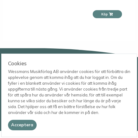
Köp
Wessmans Musikförlag AB
Cookies
Leverans- och besöksadress
Wessmans Musikförlag AB använder cookies för att förbättra din
Bingebygatan 11 B
upplevelse genom att komma ihåg att du har loggat in. Om du
621 41 VISBY
Telefon
fyller i en blankett använder vi cookies för att komma ihåg
0498-22 61 32
Postadress
uppgifterna till nästa gång. Vi använder cookies från tredje part
Box 1253
E-post
för att spåra hur du använder vår hemsida, för att till exempel
621 23 VISBY
order@wessmans.com
kunna se vilka sidor du besöker och hur länge du är på varje
sida. Det hjälper oss att få en bättre förståelse av hur folk
© 2026
använder vår sida och hur de kommer in på den.
Wessmans Musikförlag AB
2026.4.1.22754
Acceptera