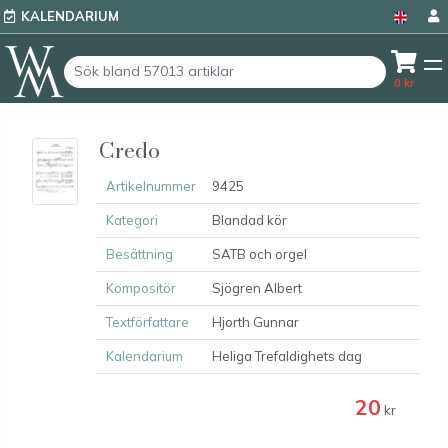
KALENDARIUM
0
kr
Credo
Artikelnummer
9425
Kategori
Blandad kör
Besättning
SATB och orgel
Kompositör
Sjögren Albert
Textförfattare
Hjorth Gunnar
Kalendarium
Heliga Trefaldighets dag
20
kr