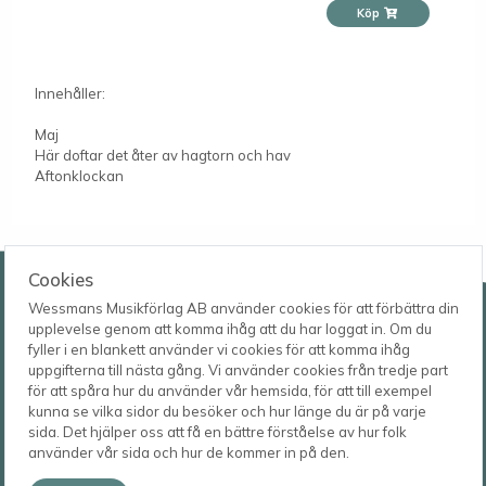
Köp
Innehåller:
Maj
Här doftar det åter av hagtorn och hav
Aftonklockan
Wessmans Musikförlag AB
Cookies
Wessmans Musikförlag AB använder cookies för att förbättra din
Leverans- och besöksadress
upplevelse genom att komma ihåg att du har loggat in. Om du
Bingebygatan 11 B
fyller i en blankett använder vi cookies för att komma ihåg
621 41 VISBY
Telefon
uppgifterna till nästa gång. Vi använder cookies från tredje part
0498-22 61 32
Postadress
för att spåra hur du använder vår hemsida, för att till exempel
Box 1253
E-post
kunna se vilka sidor du besöker och hur länge du är på varje
621 23 VISBY
order@wessmans.com
sida. Det hjälper oss att få en bättre förståelse av hur folk
använder vår sida och hur de kommer in på den.
© 2026