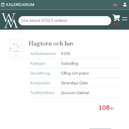
KALENDARIUM
0
kr
Hagtorn och hav
Artikelnummer
9330
Kategori
Solosång
Besättning
Sång och piano
Kompositör
Strandsjö Göte
Textförfattare
Jönsson Gabriel
108
kr