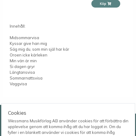
Köp
Innehåll:
Midsommarvisa
Kyssar give han mig
Säg mig du, som min själ har kär
Oroen icke kärleken
Min vän är min
Si dagen gryr
Längtansvisa
Sommarnattsvisa
Vaggvisa
Wessmans Musikförlag AB
Cookies
Wessmans Musikförlag AB använder cookies för att förbättra din
Leverans- och besöksadress
upplevelse genom att komma ihåg att du har loggat in. Om du
Bingebygatan 11 B
fyller i en blankett använder vi cookies för att komma ihåg
621 41 VISBY
Telefon