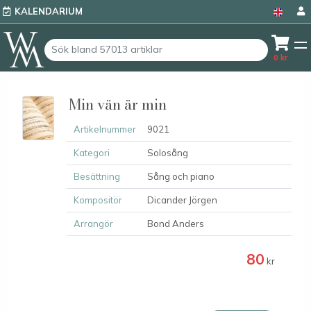
KALENDARIUM
0
kr
Min vän är min
Artikelnummer
9021
Kategori
Solosång
Besättning
Sång och piano
Kompositör
Dicander Jörgen
Arrangör
Bond Anders
80
kr