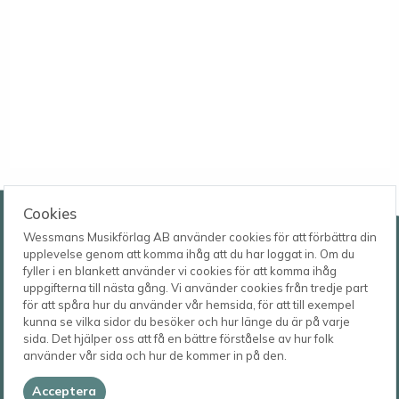
Wessmans Musikförlag AB
Cookies
Wessmans Musikförlag AB använder cookies för att förbättra din
Leverans- och besöksadress
upplevelse genom att komma ihåg att du har loggat in. Om du
Bingebygatan 11 B
fyller i en blankett använder vi cookies för att komma ihåg
621 41 VISBY
Telefon
uppgifterna till nästa gång. Vi använder cookies från tredje part
0498-22 61 32
Postadress
för att spåra hur du använder vår hemsida, för att till exempel
Box 1253
E-post
kunna se vilka sidor du besöker och hur länge du är på varje
621 23 VISBY
order@wessmans.com
sida. Det hjälper oss att få en bättre förståelse av hur folk
använder vår sida och hur de kommer in på den.
© 2026
Wessmans Musikförlag AB
Acceptera