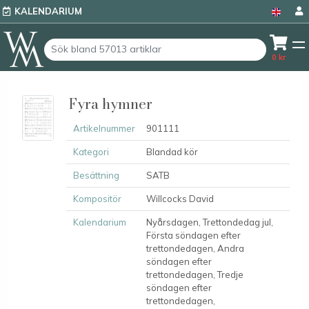
KALENDARIUM
0
kr
Fyra hymner
Artikelnummer
901111
Kategori
Blandad kör
Besättning
SATB
Kompositör
Willcocks David
Kalendarium
Nyårsdagen, Trettondedag jul,
Första söndagen efter
trettondedagen, Andra
söndagen efter
trettondedagen, Tredje
söndagen efter
trettondedagen,