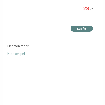
29
kr
Köp
Hör man ropar
Notexempel