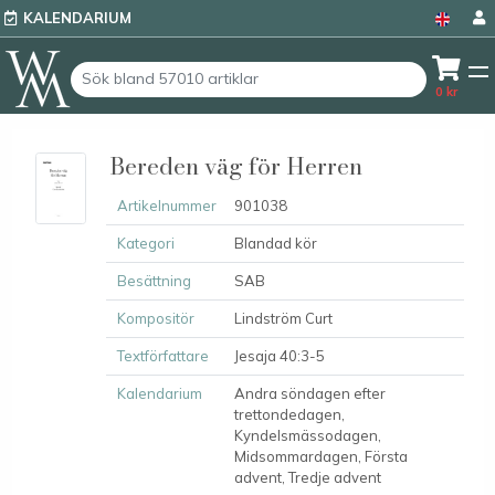
KALENDARIUM
0
kr
Bereden väg för Herren
Artikelnummer
901038
Kategori
Blandad kör
Besättning
SAB
Kompositör
Lindström Curt
Textförfattare
Jesaja 40:3-5
Kalendarium
Andra söndagen efter
trettondedagen,
Kyndelsmässodagen,
Midsommardagen, Första
advent, Tredje advent