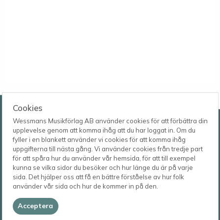
Wessmans Musikförlag AB
Cookies
Wessmans Musikförlag AB använder cookies för att förbättra din
Leverans- och besöksadress
upplevelse genom att komma ihåg att du har loggat in. Om du
Bingebygatan 11 B
fyller i en blankett använder vi cookies för att komma ihåg
621 41 VISBY
Telefon
uppgifterna till nästa gång. Vi använder cookies från tredje part
0498-22 61 32
Postadress
för att spåra hur du använder vår hemsida, för att till exempel
Box 1253
E-post
kunna se vilka sidor du besöker och hur länge du är på varje
621 23 VISBY
order@wessmans.com
sida. Det hjälper oss att få en bättre förståelse av hur folk
använder vår sida och hur de kommer in på den.
© 2026
Wessmans Musikförlag AB
Acceptera
2026.4.1.22754