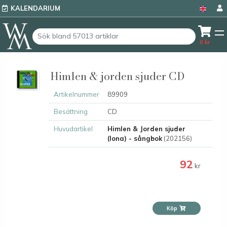
KALENDARIUM
0
kr
Himlen & jorden sjuder CD
Artikelnummer
89909
Besättning
CD
Huvudartikel
Himlen & Jorden sjuder
(Iona) - sångbok
(202156)
92
kr
Köp