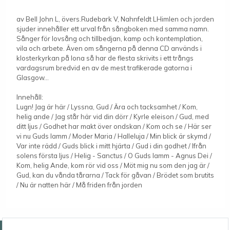
av Bell John L, övers.Rudebark V, Nahnfeldt LHimlen och jorden
sjuder innehåller ett urval från sångboken med samma namn.
Sånger för lovsång och tillbedjan, kamp och kontemplation,
vila och arbete. Även om sångerna på denna CD används i
klosterkyrkan på Iona så har de flesta skrivits i ett trångs
vardagsrum bredvid en av de mest trafikerade gatorna i
Glasgow...
Innehåll:
Lugn! Jag är här / Lyssna, Gud / Ära och tacksamhet / Kom,
helig ande / Jag står här vid din dörr / Kyrle eleison / Gud, med
ditt ljus / Godhet har makt över ondskan / Kom och se / Här ser
vi nu Guds lamm / Moder Maria / Halleluja / Min blick är skymd /
Var inte rädd / Guds blick i mitt hjärta / Gud i din godhet / Ifrån
solens första ljus / Helig - Sanctus / O Guds lamm - Agnus Dei /
Kom, helig Ande, kom rör vid oss / Möt mig nu som den jag är /
Gud, kan du vånda tårarna / Tack för gåvan / Brödet som brutits
/ Nu är natten här / Må friden från jorden