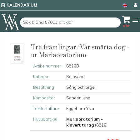
KALENDARIUM
0
kr
Tre främlingar/Vår smärta dog -
ur Mariaoratorium
Artikelnummer
8816B
Kategori
Solosång
Besättning
Sång och orgel
Kompositör
Sandén Uno
Textförfattare
Eggehorn Ylva
Huvudartikel
Mariaoratorium -
klaverutdrag
(8816)