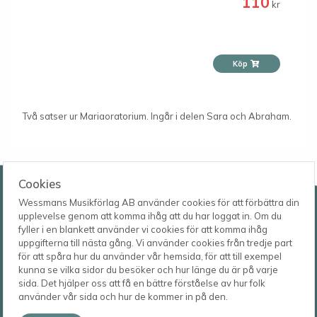
110
kr
Köp
Två satser ur Mariaoratorium. Ingår i delen Sara och Abraham.
Wessmans Musikförlag AB
Cookies
Wessmans Musikförlag AB använder cookies för att förbättra din
Leverans- och besöksadress
upplevelse genom att komma ihåg att du har loggat in. Om du
Bingebygatan 11 B
fyller i en blankett använder vi cookies för att komma ihåg
621 41 VISBY
Telefon
uppgifterna till nästa gång. Vi använder cookies från tredje part
0498-22 61 32
Postadress
för att spåra hur du använder vår hemsida, för att till exempel
Box 1253
E-post
kunna se vilka sidor du besöker och hur länge du är på varje
621 23 VISBY
order@wessmans.com
sida. Det hjälper oss att få en bättre förståelse av hur folk
använder vår sida och hur de kommer in på den.
© 2026