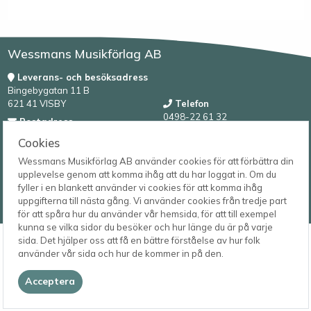
Wessmans Musikförlag AB
Leverans- och besöksadress
Bingebygatan 11 B
621 41 VISBY
Telefon
0498-22 61 32
Postadress
Box 1253
E-post
Cookies
621 23 VISBY
order@wessmans.com
Wessmans Musikförlag AB använder cookies för att förbättra din
upplevelse genom att komma ihåg att du har loggat in. Om du
© 2026
fyller i en blankett använder vi cookies för att komma ihåg
Wessmans Musikförlag AB
uppgifterna till nästa gång. Vi använder cookies från tredje part
2026.4.1.22754
för att spåra hur du använder vår hemsida, för att till exempel
kunna se vilka sidor du besöker och hur länge du är på varje
sida. Det hjälper oss att få en bättre förståelse av hur folk
använder vår sida och hur de kommer in på den.
Acceptera