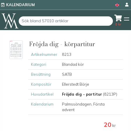
KALENDARIUM
0
kr
Fröjda dig - körpartitur
Artikelnummer
8213
Kategori
Blandad kör
Besättning
SATB
Kompositör
Ellerstedt Börje
Huvudartikel
Fröjda dig - partitur
(8213P)
Kalendarium
Palmssöndagen, Första
advent
20
kr