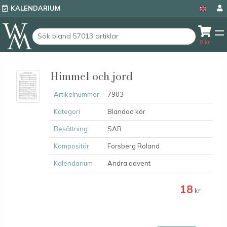
KALENDARIUM
0
kr
Himmel och jord
Artikelnummer
7903
Kategori
Blandad kör
Besättning
SAB
Kompositör
Forsberg Roland
Kalendarium
Andra advent
18
kr