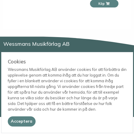
Köp
Wessmans Musikförlag AB
Leverans- och besöksadress
Bingebygatan 11 B
Cookies
621 41 VISBY
Telefon
Wessmans Musikförlag AB använder cookies för att förbättra din
0498-22 61 32
Postadress
upplevelse genom att komma ihåg att du har loggat in. Om du
Box 1253
E-post
fyller i en blankett använder vi cookies för att komma ihåg
621 23 VISBY
order@wessmans.com
uppgifterna till nästa gång. Vi använder cookies från tredje part
för att spåra hur du använder vår hemsida, för att till exempel
© 2026
kunna se vilka sidor du besöker och hur länge du är på varje
Wessmans Musikförlag AB
sida. Det hjälper oss att få en bättre förståelse av hur folk
2026.4.1.22754
använder vår sida och hur de kommer in på den.
Acceptera