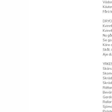
Vädo
Käuta
Fårö 
DRYC
Kvinnf
Kvinnf
Nu går
Se go
Käre 
Skål,
Aje di
YRKE
Skärs
Skoma
Skräd
Skräd
Rätta
Bevär
Gardi
Ralla
Sjöma
Präst