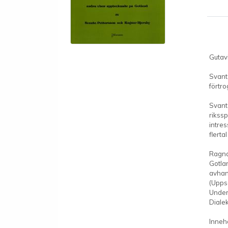
Gutav
Svant
förtro
Svante
rikss
intre
flerta
Ragna
Gotlan
avhan
(Upps
Under
Diale
Innehå