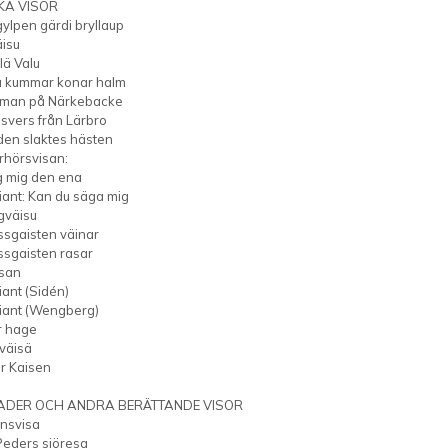
KA VISOR
gylpen gärdi bryllaup
äisu
ä Valu
å kummar konar halm
man på Närkebacke
svers från Lärbro
nden slaktes hästen
rhörsvisan:
g mig den ena
iant: Kan du säga mig
gväisu
ssgaisten väinar
ssgaisten rasar
san
iant (Sidén)
riant (Wengberg)
r hage
väisä
r Kaisen
ADER OCH ANDRA BERÄTTANDE VISOR
ansvisa
Peders sjöresa