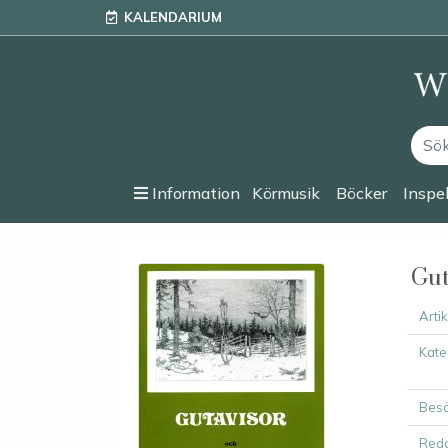
KALENDARIUM
Information
Körmusik
Böcker
Inspe
Gut
Arti
Kate
Besä
Reda