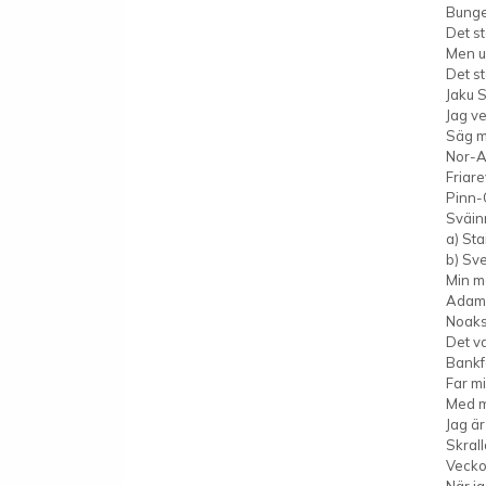
Bunge
Det st
Men u
Det st
Jaku 
Jag ve
Säg mi
Nor-A
Friare
Pinn-
Sväin
a) St
b) Sv
Min 
Adam 
Noaks
Det va
Bankf
Far mi
Med mj
Jag ä
Skral
Vecko
När j