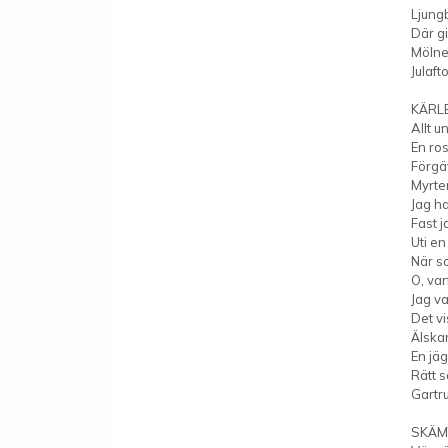
Ljung
Där gi
Mölne
Julaft
KÄRL
Allt 
En ros
Förgä
Myrte
Jag h
Fast j
Uti en
När so
O, varf
Jag va
Det vi
Älska
En jäg
Rätt 
Gartr
SKÄM