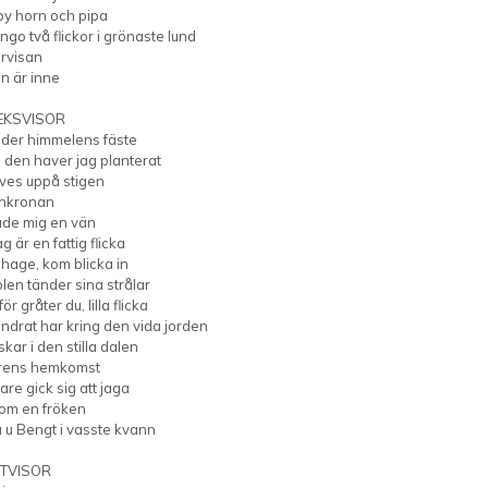
by horn och pipa
ngo två flickor i grönaste lund
rvisan
on är inne
EKSVISOR
under himmelens fäste
 den haver jag planterat
ves uppå stigen
nkronan
ade mig en vän
ag är en fattig flicka
 hage, kom blicka in
len tänder sina strålar
ör gråter du, lilla flicka
ndrat har kring den vida jorden
skar i den stilla dalen
rens hemkomst
are gick sig att jaga
som en fröken
u u Bengt i vasste kvann
TVISOR