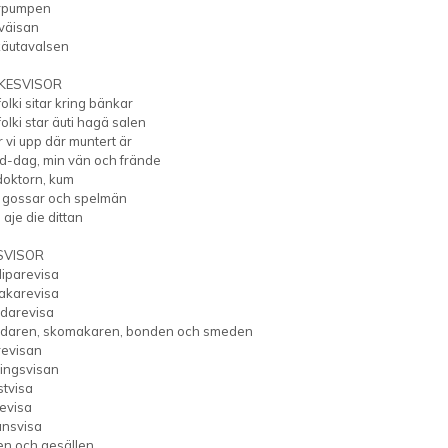
rpumpen
väisan
käutavalsen
KESVISOR
olki sitar kring bänkar
olki star äuti hagä salen
 vi upp där muntert är
d-dag, min vän och frände
doktorn, kum
 i gossar och spelmän
, aje die dittan
SVISOR
liparevisa
karevisa
darevisa
daren, skomakaren, bonden och smeden
revisan
ingsvisan
stvisa
revisa
nsvisa
en och gesällen