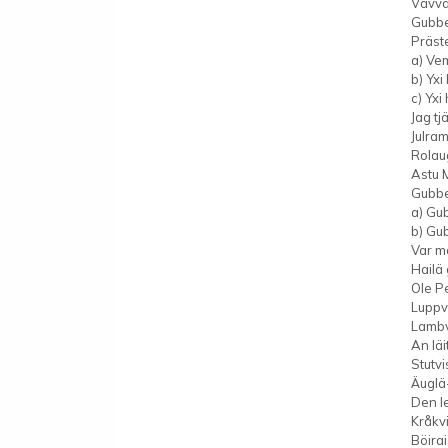
Vävvä
Gubbe
Präst
a) Ve
b) Yx
c) Yxi
Jag t
Julra
Rolau
Astu 
Gubbe
a) Gub
b) Gub
Var ma
Hailä
Ole P
Luppv
Lambv
An läi
Stutv
Äuglä
Den le
Kråkv
Böira