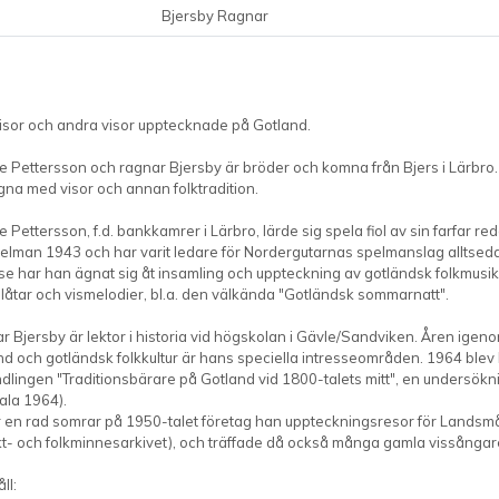
Bjersby Ragnar
isor och andra visor upptecknade på Gotland.
e Pettersson och ragnar Bjersby är bröder och komna från Bjers i Lärbro
gna med visor och annan folktradition.
 Pettersson, f.d. bankkamrer i Lärbro, lärde sig spela fiol av sin farfar re
pelman 1943 och har varit ledare för Nordergutarnas spelmanslag alltsed
sse har han ägnat sig åt insamling och uppteckning av gotländsk folkmusi
l låtar och vismelodier, bl.a. den välkända "Gotländsk sommarnatt".
r Bjersby är lektor i historia vid högskolan i Gävle/Sandviken. Åren ig
d och gotländsk folkkultur är hans speciella intresseområden. 1964 blev 
dlingen "Traditionsbärare på Gotland vid 1800-talets mitt", en undersö
ala 1964).
 en rad somrar på 1950-talet företag han uppteckningsresor för Landsmå
kt- och folkminnesarkivet), och träffade då också många gamla vissångar
ll: