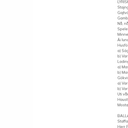
LYRIS
Stajn
Gajtv
Gambl
Nå, n
Spele
Minne
Äi lu
Husfö
a) Sä
b) Var
Ladin
a) Ma
b) Ma
Gökvi
a) Var
b) Va
Uti vå
Haust
Mosta
BALL
Staff
Herr 