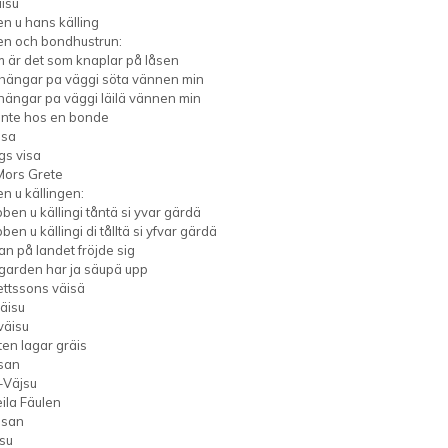
isu
n u hans källing
en och bondhustrun:
m är det som knaplar på låsen
i hängar pa väggi söta vännen min
 hängar pa väggi läilä vännen min
jänte hos en bonde
msa
gs visa
Mors Grete
n u källingen:
ben u källingi tåntä si yvar gärdä
ben u källingi di tålltä si yfvar gärdä
n på landet fröjde sig
 garden har ja säupä upp
ettssons väisä
äisu
äisu
ten lagar gräis
isan
-Väjsu
ila Fäulen
isan
isu