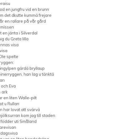
raisu
od en jungfru vid en brunn
m det dkutte kummä frejare
år en rallare på vår gård
Smissen
t en jänta i Silverdal
g du Greta lilla
nnas visa
visa
Ole spelte
ryggen:
aingylpen gärdä bryllaup
einerryggen, han lag u tänktä
man
och Eva
 ark
r en liten Walle-pilt
ot u Rullan
n har lovat att svärvä
ölksurran kom jag till staden
r födder uti Småland
larevisan
dagsvisa
ag var en liten bondedräng