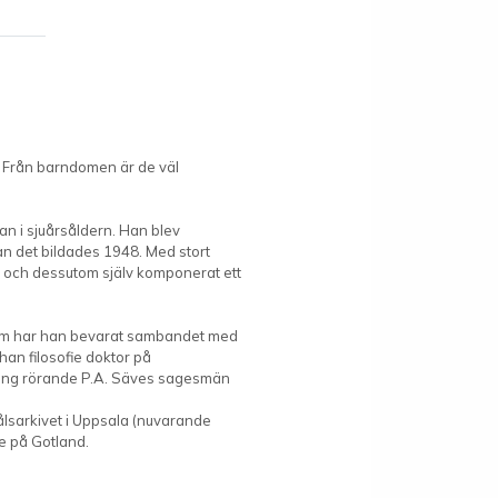
. Från barndomen är de väl
dan i sjuårsåldern. Han blev
an det bildades 1948. Med stort
k och dessutom själv komponerat ett
enom har han bevarat sambandet med
han filosofie doktor på
kning rörande P.A. Säves sagesmän
lsarkivet i Uppsala (nuvarande
e på Gotland.