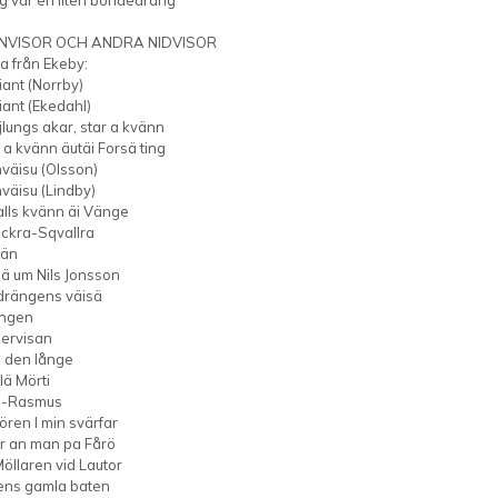
NVISOR OCH ANDRA NIDVISOR
a från Ekeby:
iant (Norrby)
iant (Ekedahl)
lungs akar, star a kvänn
t a kvänn äutäi Forsä ting
väisu (Olsson)
väisu (Lindby)
lls kvänn äi Vänge
ickra-Sqvallra
sän
sä um Nils Jonsson
rängens väisä
ingen
ervisan
 den långe
ä Mörti
a-Rasmus
ören I min svärfar
r an man pa Fårö
öllaren vid Lautor
ens gamla baten