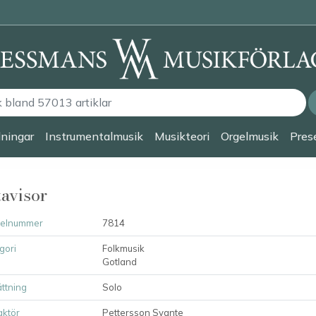
lningar
Instrumentalmusik
Musikteori
Orgelmusik
Prese
avisor
kelnummer
7814
gori
Folkmusik
Gotland
ttning
Solo
ktör
Pettersson Svante