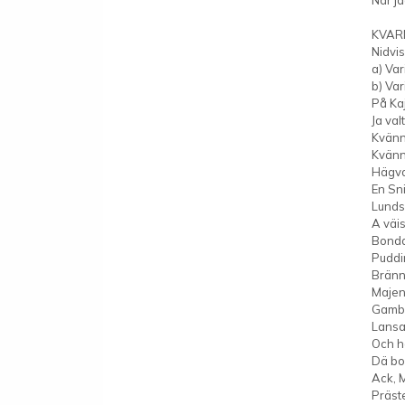
KVAR
Nidvis
a) Var
b) Var
På Kaj
Ja val
Kvänn
Kvänn
Hägva
En Sn
Lund
A väi
Bondd
Pudd
Bränn
Majen
Gambl
Lans
Och h
Dä bo
Ack, M
Präst