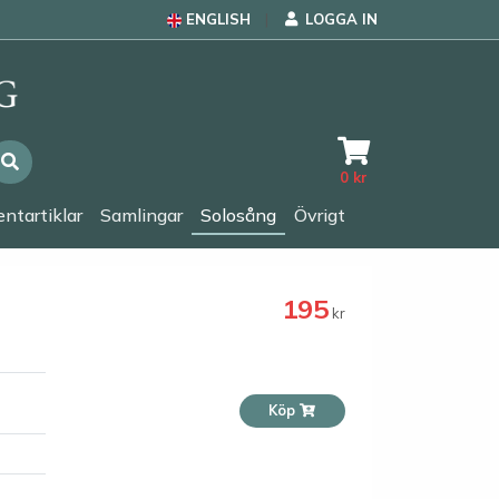
ENGLISH
LOGGA IN
0
kr
ntartiklar
Samlingar
Solosång
Övrigt
195
kr
Köp