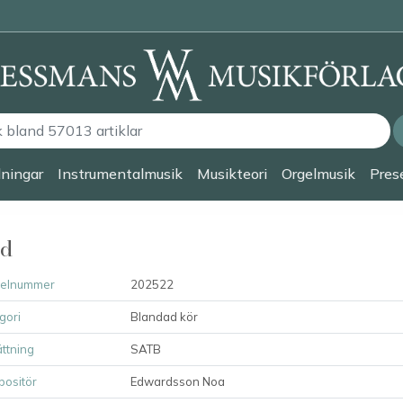
lningar
Instrumentalmusik
Musikteori
Orgelmusik
Prese
ed
kelnummer
202522
gori
Blandad kör
ttning
SATB
ositör
Edwardsson Noa