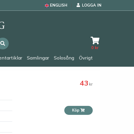
ENGLISH
LOGGA IN
0
kr
ntartiklar
Samlingar
Solosång
Övrigt
43
kr
Köp