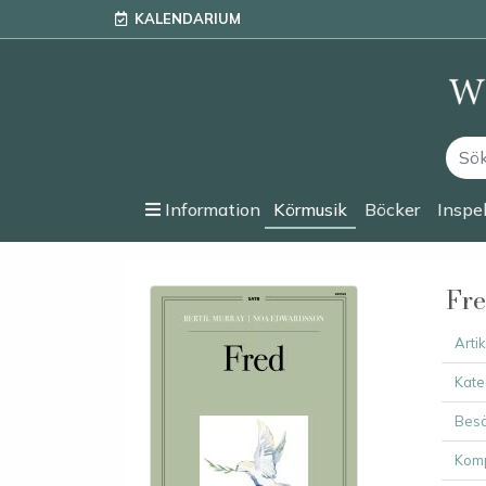
KALENDARIUM
Information
Körmusik
Böcker
Inspe
Fr
Arti
Kate
Besä
Komp