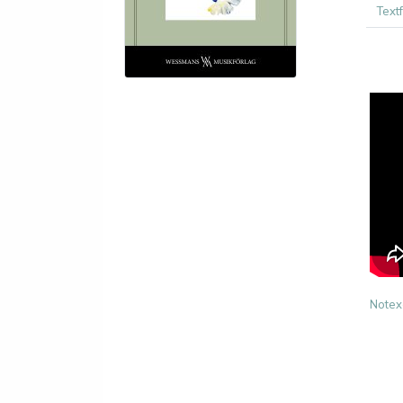
Text
Notex