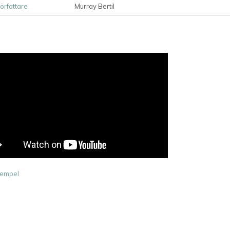
författare
Murray Bertil
empel