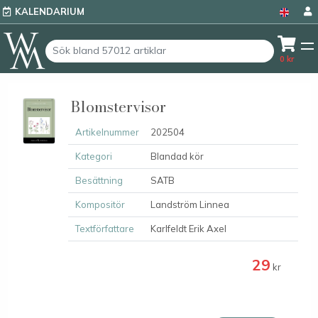
KALENDARIUM
0
kr
Blomstervisor
Artikelnummer
202504
Kategori
Blandad kör
Besättning
SATB
Kompositör
Landström Linnea
Textförfattare
Karlfeldt Erik Axel
29
kr