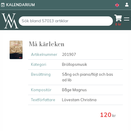
KALENDARIUM
0
kr
Må kärleken
Artikelnummer
201907
Kategori
Bröllopsmusik
Besättning
Sång och piano/flöjt och bas
ad lib
Kompositör
Båge Magnus
Textförfattare
Lövestam Christina
120
kr