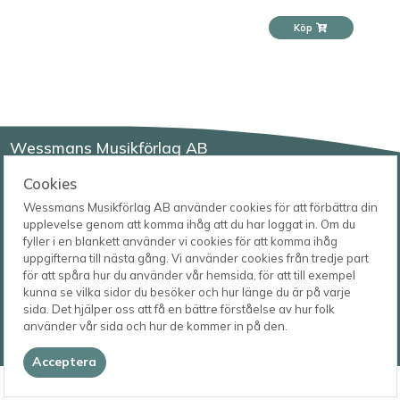
Köp
Wessmans Musikförlag AB
Leverans- och besöksadress
Cookies
Bingebygatan 11 B
Wessmans Musikförlag AB använder cookies för att förbättra din
621 41 VISBY
Telefon
upplevelse genom att komma ihåg att du har loggat in. Om du
0498-22 61 32
Postadress
fyller i en blankett använder vi cookies för att komma ihåg
Box 1253
E-post
uppgifterna till nästa gång. Vi använder cookies från tredje part
621 23 VISBY
order@wessmans.com
för att spåra hur du använder vår hemsida, för att till exempel
kunna se vilka sidor du besöker och hur länge du är på varje
© 2026
sida. Det hjälper oss att få en bättre förståelse av hur folk
Wessmans Musikförlag AB
använder vår sida och hur de kommer in på den.
2026.4.1.22754
Acceptera