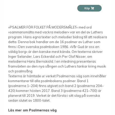
Köp
»PSALMER FÖR FOLKET PÅ MODERSMÅLET« med ord
»sammansmälta med vackra melodier« var en del av Luthers
program. Hans egna texter och melodier bidrog till att realisera
detta. Denna bok handlar om de 16 psalmer av Luther som
finns i Den svenska psalmboken 1986. »Vår Gud är oss en
väldig borg« är den kanske mest kända. Om texterna skriver
Inger Selander, Lars Eckerdal och Per Olof Nisser, om
melodierna Hans Bernskiöld. I en inledning presenteras
framväxten av den nya sången och Luthers tankar kring musik
och psalmsång.
Texterna är hämtade ur verket Psalmernas väg som innehåller
kommentarer till alla psalmbokens psalmer. Band 1
(psalmerna 1–204) finns utgivet och band 2 (psalmerna 204–
420) kommer hösten 2017. Band 3 (psalmerna 421–700) är
planerat till 2019. Verket är det första i sitt slag på svenska
sedan slutet av 1800-talet.
Läs mer om Psalmernas väg