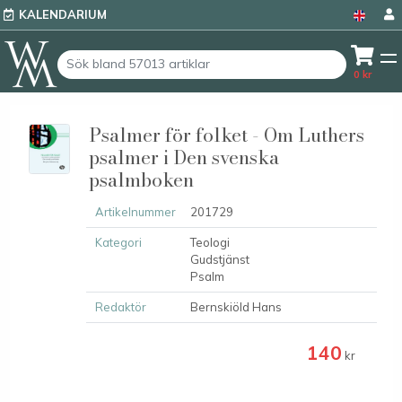
KALENDARIUM
0
kr
Psalmer för folket - Om Luthers
psalmer i Den svenska
psalmboken
Artikelnummer
201729
Kategori
Teologi
Gudstjänst
Psalm
Redaktör
Bernskiöld Hans
140
kr