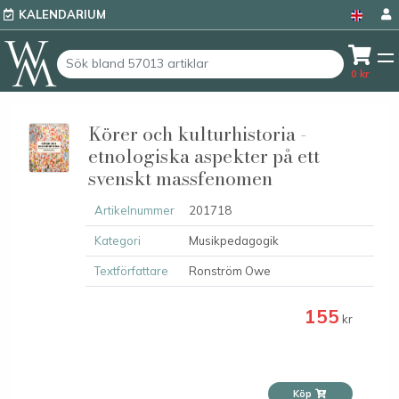
KALENDARIUM
0
kr
Körer och kulturhistoria -
etnologiska aspekter på ett
svenskt massfenomen
Artikelnummer
201718
Kategori
Musikpedagogik
Textförfattare
Ronström Owe
155
kr
Köp