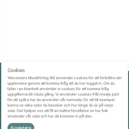
Wessmans Musikförlag AB
Cookies
Wessmans Musikförlag AB använder cookies för att förbättra din
Leverans- och besöksadress
upplevelse genom att komma ihåg att du har loggat in. Om du
Bingebygatan 11 B
fyller i en blankett använder vi cookies för att komma ihåg
621 41 VISBY
Telefon
uppgifterna till nästa gång. Vi använder cookies från tredje part
0498-22 61 32
Postadress
för att spåra hur du använder vår hemsida, för att till exempel
Box 1253
E-post
kunna se vilka sidor du besöker och hur länge du är på varje
621 23 VISBY
order@wessmans.com
sida. Det hjälper oss att få en bättre förståelse av hur folk
använder vår sida och hur de kommer in på den.
© 2026
Wessmans Musikförlag AB
Acceptera