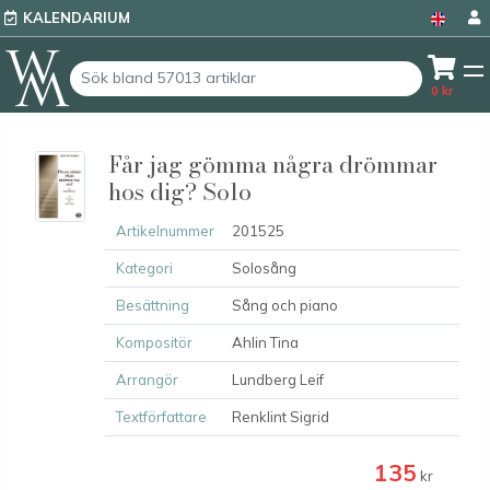
KALENDARIUM
0
kr
Får jag gömma några drömmar
hos dig? Solo
Artikelnummer
201525
Kategori
Solosång
Besättning
Sång och piano
Kompositör
Ahlin Tina
Arrangör
Lundberg Leif
Textförfattare
Renklint Sigrid
135
kr