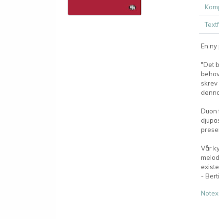
Komp
Text
En ny
"Det 
behov
skrev
denna
Duon f
djupa
presen
Vår ky
melod
existe
- Bert
Notex