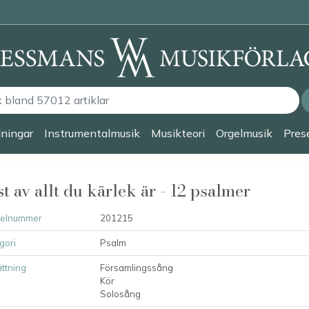
lningar
Instrumentalmusik
Musikteori
Orgelmusik
Prese
t av allt du kärlek är - 12 psalmer
kelnummer
201215
gori
Psalm
ttning
Församlingssång
Kör
Solosång