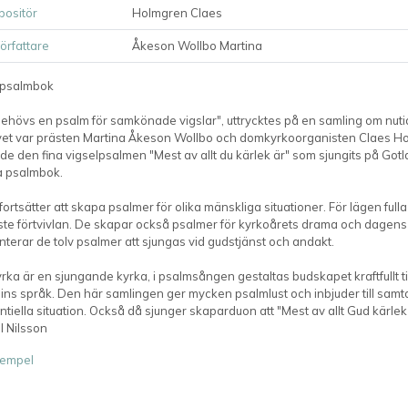
ositör
Holmgren Claes
författare
Åkeson Wollbo Martina
 psalmbok
behövs en psalm för samkönade vigslar", uttrycktes på en samling om nutid
et var prästen Martina Åkeson Wollbo och domkyrkoorganisten Claes Holm
 de den fina vigselpsalmen "Mest av allt du kärlek är" som sjungits på Go
 psalmbok.
ortsätter att skapa psalmer för olika mänskliga situationer. För lägen ful
ste förtvivlan. De skapar också psalmer för kyrkoårets drama och dagens 
terar de tolv psalmer att sjungas vid gudstjänst och andakt.
rka är en sjungande kyrka, i psalmsången gestaltas budskapet kraftfullt t
ins språk. Den här samlingen ger mycken psalmlust och inbjuder till samt
ntiella situation. Också då sjunger skaparduon att "Mest av allt Gud kärlek 
il Nilsson
empel