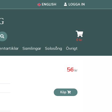
ENGLISH
LOGGA IN
0
kr
ntartiklar
Samlingar
Solosång
Övrigt
56
kr
Köp