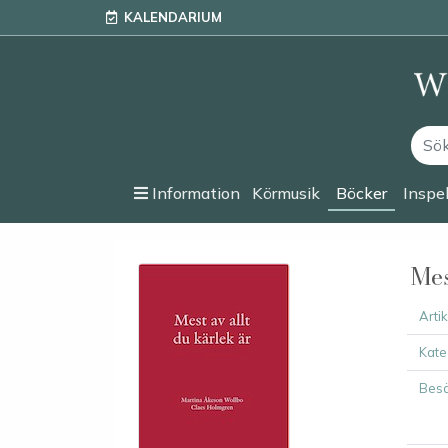
KALENDARIUM
Information
Körmusik
Böcker
Inspe
Mes
Arti
Kate
Besä