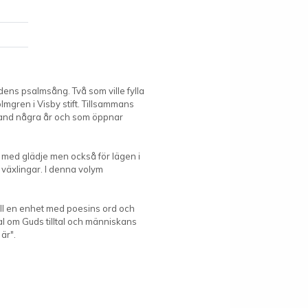
ens psalmsång. Två som ville fylla
gren i Visby stift. Tillsammans
tland några år och som öppnar
la med glädje men också för lägen i
växlingar. I denna volym
ill en enhet med poesins ord och
al om Guds tilltal och människans
är".