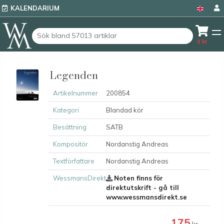
KALENDARIUM
0
kr
Legenden
Artikelnummer
200854
Kategori
Blandad kör
Besättning
SATB
Kompositör
Nordanstig Andreas
Textförfattare
Nordanstig Andreas
WessmansDirekt
Noten finns för
direktutskrift - gå till
www.wessmansdirekt.se
175
kr