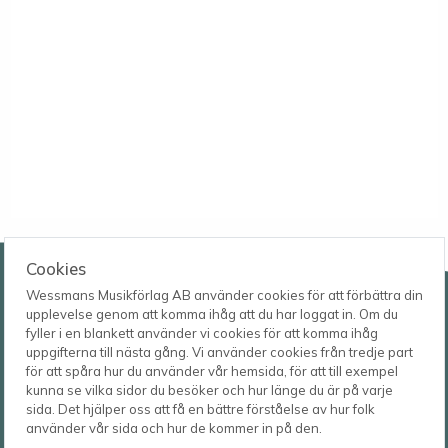
Wessmans Musikförlag AB
Cookies
Wessmans Musikförlag AB använder cookies för att förbättra din
Leverans- och besöksadress
upplevelse genom att komma ihåg att du har loggat in. Om du
Bingebygatan 11 B
fyller i en blankett använder vi cookies för att komma ihåg
621 41 VISBY
Telefon
uppgifterna till nästa gång. Vi använder cookies från tredje part
0498-22 61 32
Postadress
för att spåra hur du använder vår hemsida, för att till exempel
Box 1253
E-post
kunna se vilka sidor du besöker och hur länge du är på varje
621 23 VISBY
order@wessmans.com
sida. Det hjälper oss att få en bättre förståelse av hur folk
använder vår sida och hur de kommer in på den.
© 2026