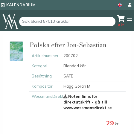
KALENDARIUM
0
kr
Polska efter Jon-Sebastian
Artikelnummer
200702
Kategori
Blandad kör
Besättning
SATB
Kompositör
Hägg Göran M
WessmansDirekt
Noten finns för
direktutskrift - gå till
www.wessmansdirekt.se
29
kr