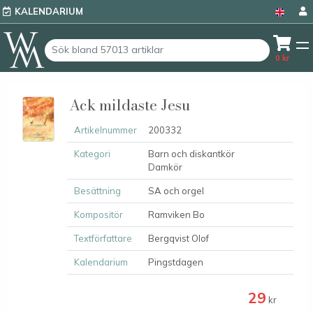
KALENDARIUM
0
kr
Ack mildaste Jesu
Artikelnummer
200332
Kategori
Barn och diskantkör
Damkör
Besättning
SA och orgel
Kompositör
Ramviken Bo
Textförfattare
Bergqvist Olof
Kalendarium
Pingstdagen
29
kr