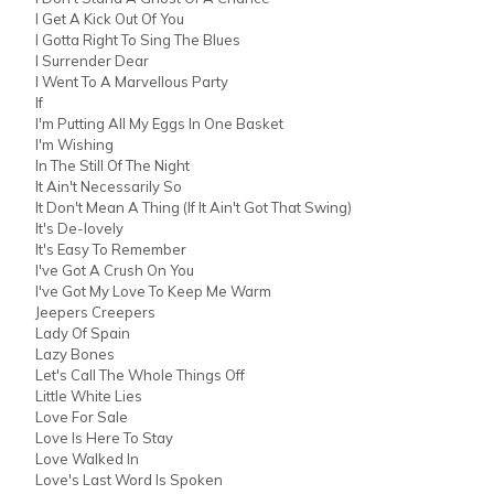
I Get A Kick Out Of You
I Gotta Right To Sing The Blues
I Surrender Dear
I Went To A Marvellous Party
If
I'm Putting All My Eggs In One Basket
I'm Wishing
In The Still Of The Night
It Ain't Necessarily So
It Don't Mean A Thing (If It Ain't Got That Swing)
It's De-lovely
It's Easy To Remember
I've Got A Crush On You
I've Got My Love To Keep Me Warm
Jeepers Creepers
Lady Of Spain
Lazy Bones
Let's Call The Whole Things Off
Little White Lies
Love For Sale
Love Is Here To Stay
Love Walked In
Love's Last Word Is Spoken