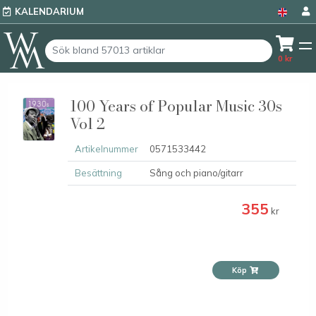
KALENDARIUM
0
kr
100 Years of Popular Music 30s
Vol 2
Artikelnummer
0571533442
Besättning
Sång och piano/gitarr
355
kr
Köp