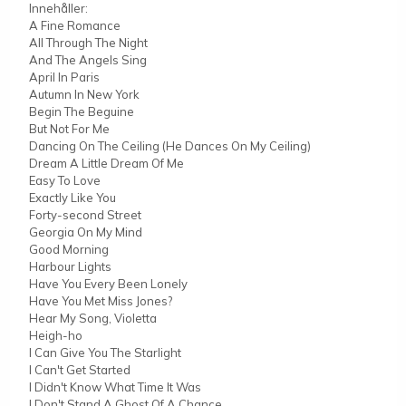
Innehåller:
A Fine Romance
All Through The Night
And The Angels Sing
April In Paris
Autumn In New York
Begin The Beguine
But Not For Me
Dancing On The Ceiling (He Dances On My Ceiling)
Dream A Little Dream Of Me
Easy To Love
Exactly Like You
Forty-second Street
Georgia On My Mind
Good Morning
Harbour Lights
Have You Every Been Lonely
Have You Met Miss Jones?
Hear My Song, Violetta
Heigh-ho
I Can Give You The Starlight
I Can't Get Started
I Didn't Know What Time It Was
I Don't Stand A Ghost Of A Chance