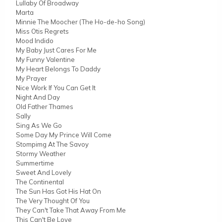
Lullaby Of Broadway
Marta
Minnie The Moocher (The Ho-de-ho Song)
Miss Otis Regrets
Mood Indido
My Baby Just Cares For Me
My Funny Valentine
My Heart Belongs To Daddy
My Prayer
Nice Work If You Can Get It
Night And Day
Old Father Thames
Sally
Sing As We Go
Some Day My Prince Will Come
Stompimg At The Savoy
Stormy Weather
Summertime
Sweet And Lovely
The Continental
The Sun Has Got His Hat On
The Very Thought Of You
They Can't Take That Away From Me
This Can't Be Love