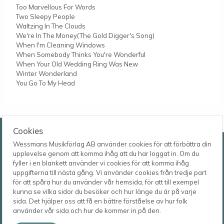
Too Marvellous For Words
Two Sleepy People
Waltzing In The Clouds
We're In The Money(The Gold Digger's Song)
When I'm Cleaning Windows
When Somebody Thinks You're Wonderful
When Your Old Wedding Ring Was New
Winter Wonderland
You Go To My Head
Wessmans Musikförlag AB
Cookies
Wessmans Musikförlag AB använder cookies för att förbättra din
Leverans- och besöksadress
upplevelse genom att komma ihåg att du har loggat in. Om du
Bingebygatan 11 B
fyller i en blankett använder vi cookies för att komma ihåg
621 41 VISBY
Telefon
uppgifterna till nästa gång. Vi använder cookies från tredje part
0498-22 61 32
Postadress
för att spåra hur du använder vår hemsida, för att till exempel
Box 1253
E-post
kunna se vilka sidor du besöker och hur länge du är på varje
621 23 VISBY
order@wessmans.com
sida. Det hjälper oss att få en bättre förståelse av hur folk
använder vår sida och hur de kommer in på den.
© 2026