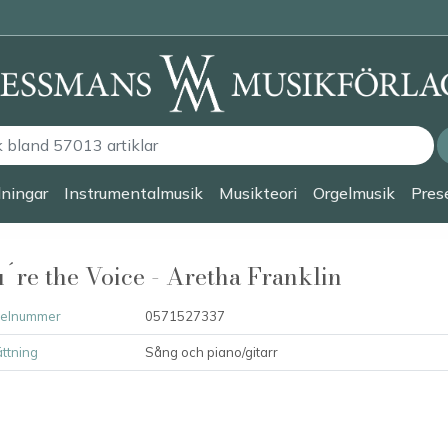
lningar
Instrumentalmusik
Musikteori
Orgelmusik
Prese
´re the Voice - Aretha Franklin
kelnummer
0571527337
ttning
Sång och piano/gitarr