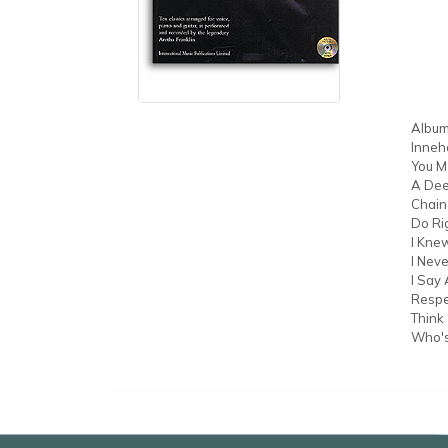
Album
Innehå
You M
A Dee
Chain
Do Ri
I Kne
I Nev
I Say 
Respe
Think
Who's