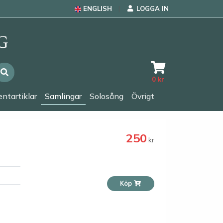
ENGLISH
LOGGA IN
0
kr
ntartiklar
Samlingar
Solosång
Övrigt
250
kr
Köp