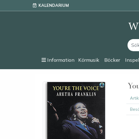
KALENDARIUM
Information
Körmusik
Böcker
Inspe
You
Arti
Besä