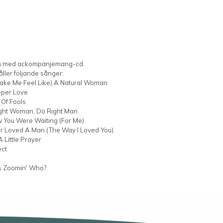
 med ackompanjemang-cd.
ller följande sånger:
ake Me Feel Like) A Natural Woman
per Love
 Of Fools
ght Woman, Do Right Man
w You Were Waiting (For Me)
er Loved A Man (The Way I Loved You)
A Little Prayer
ct
 Zoomin' Who?